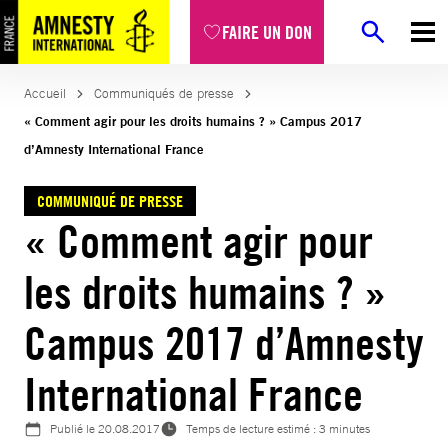
Aller
FAIRE UN DON
au
contenu
Accueil
Communiqués de presse
« Comment agir pour les droits humains ? » Campus 2017
d’Amnesty International France
COMMUNIQUÉ DE PRESSE
« Comment agir pour
les droits humains ? »
Campus 2017 d’Amnesty
International France
Publié le
20.08.2017
Temps de lecture estimé : 3 minutes