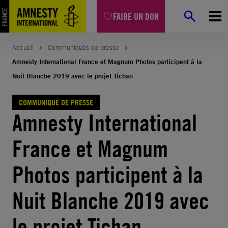
Aller
FAIRE UN DON
au
contenu
Accueil
Communiqués de presse
Amnesty International France et Magnum Photos participent à la
Nuit Blanche 2019 avec le projet Tichan
COMMUNIQUÉ DE PRESSE
Amnesty International
France et Magnum
Photos participent à la
Nuit Blanche 2019 avec
le projet Tichan