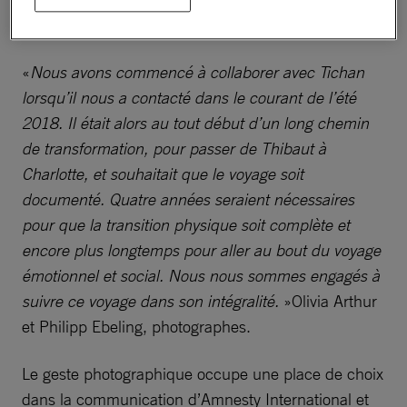
Charlotte, d’un homme à une femme.
«
Nous avons commencé à collaborer avec Tichan
lorsqu’il nous a contacté dans le courant de l’été
2018. Il était alors au tout début d’un long chemin
de transformation, pour passer de Thibaut à
Charlotte, et souhaitait que le voyage soit
documenté. Quatre années seraient nécessaires
pour que la transition physique soit complète et
encore plus longtemps pour aller au bout du voyage
émotionnel et social. Nous nous sommes engagés à
suivre ce voyage dans son intégralité.
»Olivia Arthur
et Philipp Ebeling, photographes.
Le geste photographique occupe une place de choix
dans la communication d’Amnesty International et