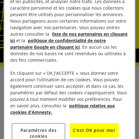
et les publicités, et analyser notre trafic. Les données à
caractère personnel et les cookies que nous collectons
peuvent être utilisés pour personnaliser les annonces.
Nous partageons aussi certaines informations sur votre
navigation avec nos partenaires. Vous pouvez entres
autres consulter la
liste de nos partenaires en cliquant
ici
et la
politique de confidentialité de notre
partenaire Google en cliquant ici
. En aucun cas les
données de nos bases ne sont revendues ou utilisées à
des fins commerciales.
En cliquant sur « OK J'ACCEPTE », vous donnez votre
Pour la première fois, Amnesty International
accord pour l'utilisation de ces cookies. Vous pouvez
également continuer sans accepter, et dans ce cas, les
participe à la Nuit Blanche en s’associant à
paramètres par défaut des cookies s'appliqueront. Vous
Magnum Photos autour du projet artistique
pouvez à tout moment modifier vos préférences. Pour
« Tichan » des photographes Olivia Arthur et Philipp
en savoir plus, consultez la
politique relative aux
cookies d’Amnesty.
Ebeling. « Tichan », comme un prénom
intermédiaire entre Thibaut et Charlotte.
L’installation présentera le premier chapitre du projet
Paramètres des
C'est OK pour moi
cookies
documentaire qui explore la transition de Thibault à