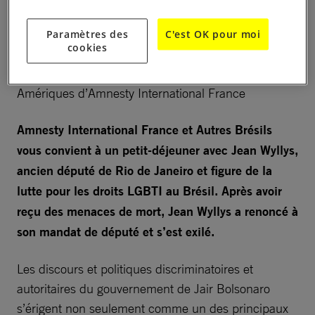
·
Erika CAMPELO,
co-présidente d’Autres
Paramètres des
C'est OK pour moi
Brésils
cookies
·
Geneviève GARRIGOS
, responsable
Amériques d’Amnesty International France
Amnesty International France et Autres Brésils
vous convient à un petit-déjeuner avec Jean Wyllys,
ancien député de Rio de Janeiro et figure de la
lutte pour les droits LGBTI au Brésil. Après avoir
reçu des menaces de mort, Jean Wyllys a renoncé à
son mandat de député et s’est exilé.
Les discours et politiques discriminatoires et
autoritaires du gouvernement de Jair Bolsonaro
s’érigent non seulement comme un des principaux