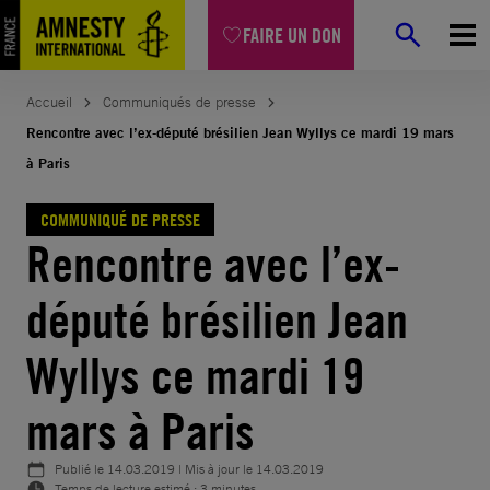
Aller
FAIRE UN DON
au
contenu
Accueil
Communiqués de presse
Rencontre avec l’ex-député brésilien Jean Wyllys ce mardi 19 mars
à Paris
COMMUNIQUÉ DE PRESSE
Rencontre avec l’ex-
député brésilien Jean
Wyllys ce mardi 19
mars à Paris
Publié le
14.03.2019
| Mis à jour le
14.03.2019
Temps de lecture estimé : 3 minutes