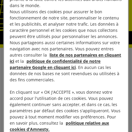
dans le monde.
Nous utilisons des cookies pour assurer le bon
fonctionnement de notre site, personnaliser le contenu
et les publicités, et analyser notre trafic. Les données à
caractère personnel et les cookies que nous collectons
peuvent être utilisés pour personnaliser les annonces.
Nous partageons aussi certaines informations sur votre
navigation avec nos partenaires. Vous pouvez entres
autres consulter la
liste de nos partenaires en cliquant
Amnesty International France et Autres Brésils vous
ici
et la
politique de confidentialité de notre
convient à un petit-déjeuner presse avec Jean
partenaire Google en cliquant ici
. En aucun cas les
données de nos bases ne sont revendues ou utilisées à
Wyllys, ancien député brésilien et défenseur des
des fins commerciales.
droits LBGT
En cliquant sur « OK J'ACCEPTE », vous donnez votre
accord pour l'utilisation de ces cookies. Vous pouvez
En présence de :
également continuer sans accepter, et dans ce cas, les
paramètres par défaut des cookies s'appliqueront. Vous
·
Jean WYLLYS
, ex-député brésilien et
pouvez à tout moment modifier vos préférences. Pour
défenseur des droits LGBTI
en savoir plus, consultez la
politique relative aux
cookies d’Amnesty.