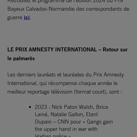
Retrouvez le programme de l’édition 2024 du Prix
Bayeux Calvados-Normandie des correspondants de
guerre
ici
.
LE PRIX AMNESTY INTERNATIONAL – Retour sur
le palmarès
Les derniers lauréats et lauréates du Prix Amnesty
International, qui récompense chaque année le
meilleur reportage télévision (format court), sont :
2023 : Nick Paton Walsh, Brice
Lainé, Natalie Gallon, Etant
Dupain – CNN pour « Gangs gain
the upper hand in war with
Haitian police »