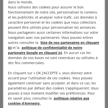
dans le monde.
Nous utilisons des cookies pour assurer le bon
À cette occasion, et pour commémorer les trente
fonctionnement de notre site, personnaliser le contenu
et les publicités, et analyser notre trafic. Les données à
ans du début de la première guerre de
caractère personnel et les cookies que nous collectons
Tchétchénie, nous présentons en partenariat avec
peuvent être utilisés pour personnaliser les annonces.
le Centre de défense des droits humains Memorial
Nous partageons aussi certaines informations sur votre
navigation avec nos partenaires. Vous pouvez entres
l’exposition collective « Crimes sans châtiment »
autres consulter la
liste de nos partenaires en cliquant
(
vernissage le mercredi 9 octobre à 18h à l’espace
ici
et la
politique de confidentialité de notre
culturel E. Leclerc
).
partenaire Google en cliquant ici
. En aucun cas les
données de nos bases ne sont revendues ou utilisées à
des fins commerciales.
En écho à cette exposition, nous proposons une
table-ronde intitulée « Russie : trente ans de
En cliquant sur « OK J'ACCEPTE », vous donnez votre
accord pour l'utilisation de ces cookies. Vous pouvez
crimes de guerre impunis », pour répondre aux
également continuer sans accepter, et dans ce cas, les
enjeux de lutte contre l’impunité de l’État russe, le
paramètres par défaut des cookies s'appliqueront. Vous
samedi 12 octobre à 16h à la Halle Ô Grains, en
pouvez à tout moment modifier vos préférences. Pour
en savoir plus, consultez la
politique relative aux
présence de Natalia Morozova, juriste pour le
cookies d’Amnesty.
Centre de défense des droits humains Memorial,