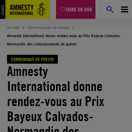
Aller
FAIRE UN DON
au
contenu
Accueil
Communiqués de presse
Amnesty International donne rendez-vous au Prix Bayeux Calvados-
Normandie des correspondants de guerre
COMMUNIQUÉ DE PRESSE
Amnesty
International donne
rendez-vous au Prix
Bayeux Calvados-
Normandie des