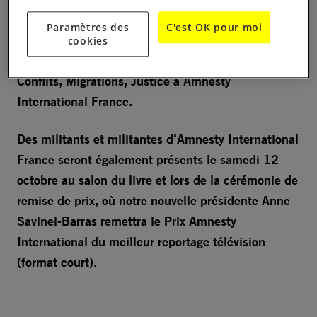
Manon Loizeau, journaliste et réalisatrice de
Paramètres des
C'est OK pour moi
documentaires, spécialiste de la Russie et de
cookies
Tchérina Jerolon, responsable du programme
Conflits, Migrations, Justice à Amnesty
International France.
Des militants et militantes d’Amnesty International
France seront également présents le samedi 12
octobre au salon du livre et lors de la cérémonie de
remise de prix, où notre nouvelle présidente Anne
Savinel-Barras remettra le Prix Amnesty
International du meilleur reportage télévision
(format court).