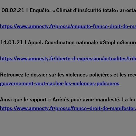
08.02.21 I Enquête. « Climat d’insécurité totale : arrest
https://www.amnesty.fr/presse/enquete-france-droit-de-ma
14.01.21 I Appel. Coordination nationale #StopLoiSecurit
https://www.amnesty.fr/liberte-d-expression/actualites/tr
Retrouvez le dossier sur les violences policières et les 
gouvernement-veut-cacher-les-violences-policieres
Ainsi que le rapport « Arrêtés pour avoir manifesté. La 
https://www.amnesty.fr/presse/france–droit-de-manifester