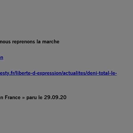
r nous reprenons la marche
on
ty.fr/liberte-d-expression/actualites/deni-total-le-
 en France » paru le 29.09.20