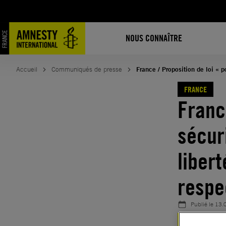
Aller
au
contenu
NOUS CONNAÎTRE
Accueil
Communiqués de presse
France / Proposition de loi « p
FRANCE
Franc
sécur
libert
respe
Publié le
13.
FRANCE