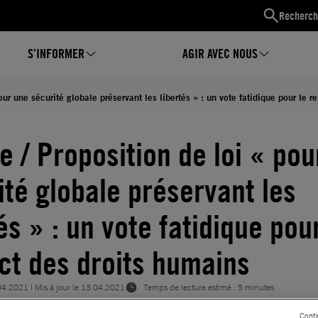
Recherch
S’INFORMER
AGIR AVEC NOUS
our une sécurité globale préservant les libertés » : un vote fatidique pour le 
e / Proposition de loi « pou
ité globale préservant les
és » : un vote fatidique pou
ct des droits humains
04.2021
| Mis à jour le
13.04.2021
Temps de lecture estimé : 5 minutes
Conti