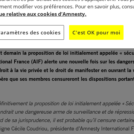
ent modifier vos préférences. Pour en savoir plus, consu
que relative aux cookies d’Amnesty.
Paramètres des cookies
C'est OK pour moi
t demain la proposition de loi initialement appelée « sécu
ional France (AIF) alerte une nouvelle fois sur les dangers 
droit à la vie privée et le droit de manifester en ouvrant l
père que ses membres censureront les dispositions portant
initivement la proposition de loi initialement appelée « Séc
endrait une dangereuse arme de surveillance et de répressio
rd de sa jurisprudence, il est probable qu’il censure certain
igne Cécile Coudriou, présidente d’Amnesty International 