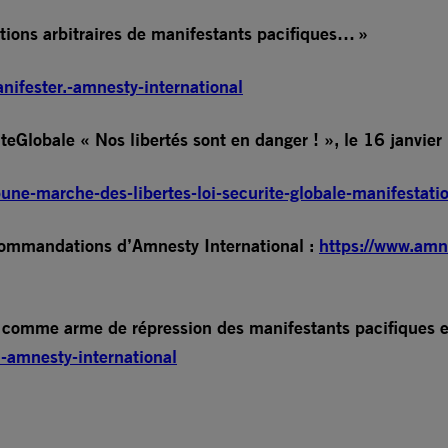
ations arbitraires de manifestants pacifiques… »
nifester.-amnesty-international
eGlobale « Nos libertés sont en danger ! », le 16 janvie
ibune-marche-des-libertes-loi-securite-globale-manifestati
recommandations d’Amnesty International :
https://www.amnes
loi comme arme de répression des manifestants pacifiques
.-amnesty-international