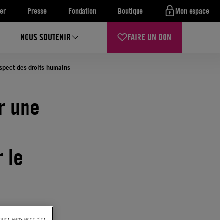
er
Presse
Fondation
Boutique
Mon espace
NOUS SOUTENIR
FAIRE UN DON
respect des droits humains
r une
r le
nuer sans accepter