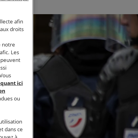
llecte afin
 aux droits
e notre
afic. Les
s peuvent
ssi
 Vous
iquant ici
 en
endues ou
tilisation
et dans ce
pouvez à