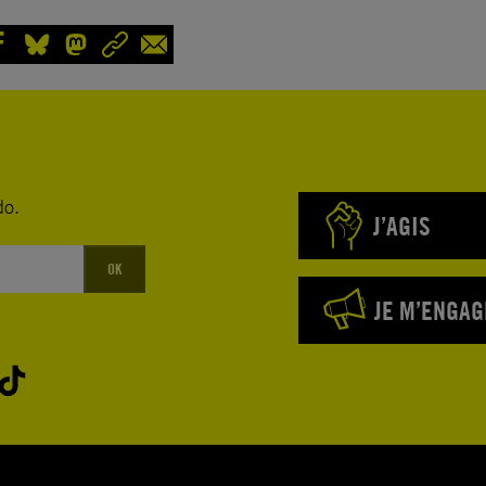
do.
J’AGIS
OK
JE M’ENGAG