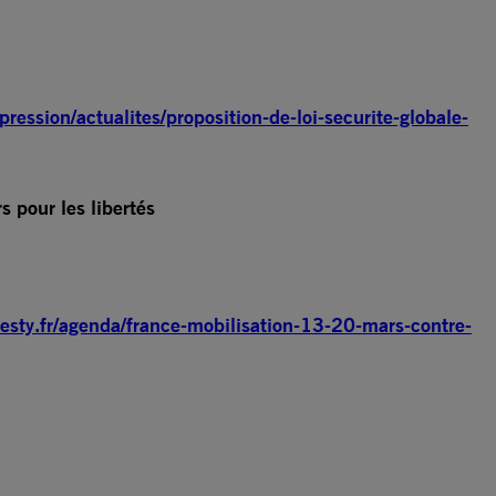
pression/actualites/proposition-de-loi-securite-globale-
 pour les libertés
esty.fr/agenda/france-mobilisation-13-20-mars-contre-