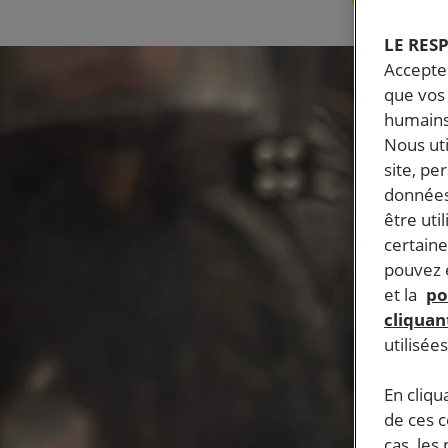
LE RES
Accepter
que vos 
humains
Nous ut
site, pe
données
être uti
certaine
pouvez e
et la
po
cliquant
utilisée
En cliqu
de ces 
cas, les