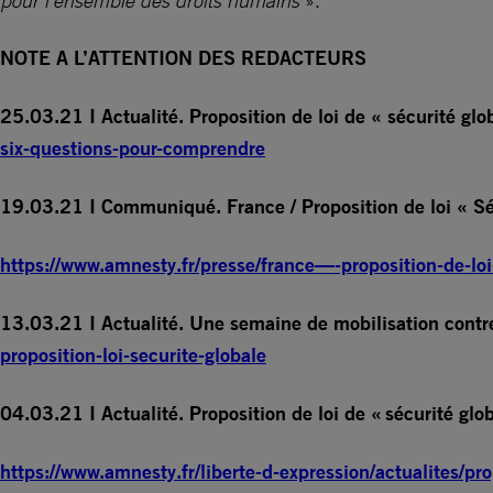
pour l’ensemble des droits humains
».
NOTE A L’ATTENTION DES REDACTEURS
25.03.21 I Actualité. Proposition de loi de « sécurité glob
six-questions-pour-comprendre
19.03.21 I Communiqué. France / Proposition de loi « Sé
https://www.amnesty.fr/presse/france—-proposition-de-loi
13.03.21 I Actualité. Une semaine de mobilisation contre 
proposition-loi-securite-globale
04.03.21 I Actualité. Proposition de loi de « sécurité glob
https://www.amnesty.fr/liberte-d-expression/actualites/pro