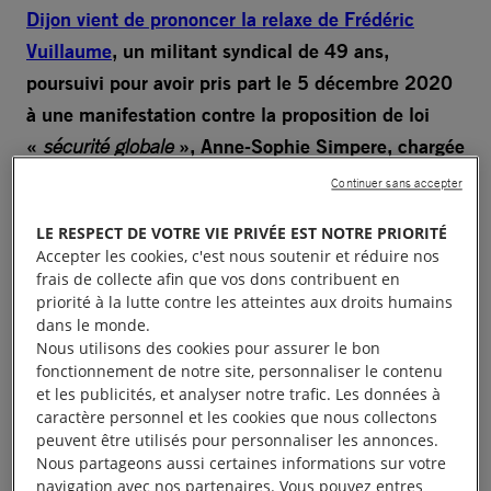
Dijon vient de prononcer la relaxe de Frédéric
Vuillaume
, un militant syndical de 49 ans,
poursuivi pour avoir pris part le 5 décembre 2020
à une manifestation contre la proposition de loi
«
sécurité globale
», Anne-Sophie Simpere, chargée
de plaidoyer Libertés à Amnesty International
Continuer sans accepter
France déclare :
LE RESPECT DE VOTRE VIE PRIVÉE EST NOTRE PRIORITÉ
Accepter les cookies, c'est nous soutenir et réduire nos
«
Nous nous réjouissons que le tribunal ait pris la
frais de collecte afin que vos dons contribuent en
décision de relaxer Frédéric Vuillaume. Ce dossier
priorité à la lutte contre les atteintes aux droits humains
dans le monde.
était vide et les poursuites n’étaient pas justifiées. Le
Nous utilisons des cookies pour assurer le bon
procureur de Dijon a tout de même tenu à requérir
fonctionnement de notre site, personnaliser le contenu
une peine de 350 euros d’amende avec sursis, une
et les publicités, et analyser notre trafic. Les données à
caractère personnel et les cookies que nous collectons
sanction certes assez faible pour un délit passible
peuvent être utilisés pour personnaliser les annonces.
d’un an de prison, mais qui visait à faire reconnaître
Nous partageons aussi certaines informations sur votre
Frédéric coupable d’avoir manifesté. La décision de
navigation avec nos partenaires. Vous pouvez entres