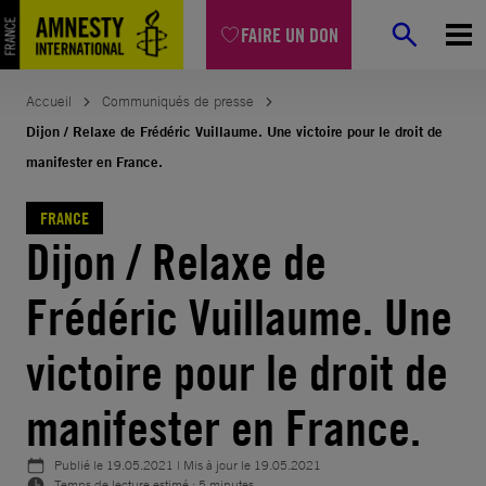
Aller
FAIRE UN DON
au
contenu
Accueil
Communiqués de presse
Dijon / Relaxe de Frédéric Vuillaume. Une victoire pour le droit de
manifester en France.
FRANCE
Dijon / Relaxe de
Frédéric Vuillaume. Une
victoire pour le droit de
manifester en France.
Publié le
19.05.2021
| Mis à jour le
19.05.2021
Temps de lecture estimé : 5 minutes