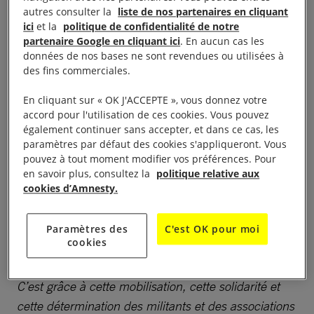
autres consulter la
liste de nos partenaires en cliquant
relaxe est une importante victoire pour lui et pour le
ici
et la
politique de confidentialité de notre
droit de manifester en France. Mais ces arrestations
partenaire Google en cliquant ici
. En aucun cas les
et poursuites abusives doivent cesser : personne ne
données de nos bases ne sont revendues ou utilisées à
des fins commerciales.
doit craindre d’être arrêté et emprisonné pour avoir
manifesté pacifiquement
».
En cliquant sur « OK J'ACCEPTE », vous donnez votre
accord pour l'utilisation de ces cookies. Vous pouvez
Frédéric Vuillaume, acclamé par une soixantaine de
également continuer sans accepter, et dans ce cas, les
paramètres par défaut des cookies s'appliqueront. Vous
personnes venues le soutenir, a témoigné à sa sortie
pouvez à tout moment modifier vos préférences. Pour
du tribunal : «
C’était vraiment un procès à charge !
en savoir plus, consultez la
politique relative aux
Mon avocat l’a démontré largement. Cette relaxe
cookies d’Amnesty.
met fin à mes épisodes judiciaires. Mais cela
n’efface pas toutes les gardes à vue que j’ai vécues.
Paramètres des
C'est OK pour moi
cookies
Je remercie mes nombreux soutiens. Notamment
pour les milliers de mails envoyés au procureur.
C’est grâce à cette mobilisation, cette solidarité et
cette détermination des militants et des associations