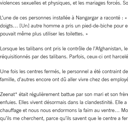
violences sexuelles et physiques, et les mariages forcés. 
L’une de ces personnes installée à Nangargar a raconté : «
doigts… [Un] autre homme a pris un pied-de-biche pour en
pouvait même plus utiliser les toilettes. »
Lorsque les talibans ont pris le contrôle de l’Afghanistan, l
réquisitionnés par des talibans. Parfois, ceux-ci ont harce
Une fois les centres fermés, le personnel a été contraint
famille, d’autres encore ont dû aller vivre chez des employ
Zeenat* était régulièrement battue par son mari et son frèr
enfuies. Elles vivent désormais dans la clandestinité. Ell
chauffage et nous nous endormons la faim au ventre… Mon f
qu’ils me cherchent, parce qu’ils savent que le centre a fe