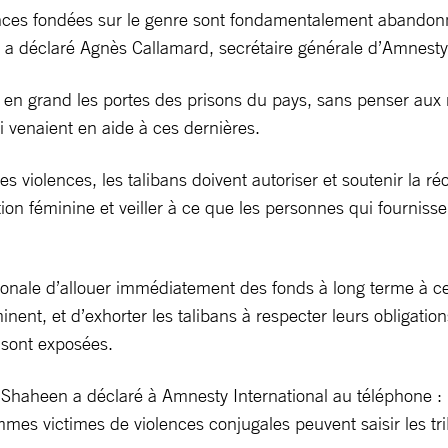
olences fondées sur le genre sont fondamentalement abandon
, a déclaré Agnès Callamard, secrétaire générale d’Amnesty 
t en grand les portes des prisons du pays, sans penser aux
ui venaient en aide à ces dernières.
es violences, les talibans doivent autoriser et soutenir la ré
ion féminine et veiller à ce que les personnes qui fournissen
ale d’allouer immédiatement des fonds à long terme à ces s
nt, et d’exhorter les talibans à respecter leurs obligations
 sont exposées.
Shaheen a déclaré à Amnesty International au téléphone : « 
emmes victimes de violences conjugales peuvent saisir les tr