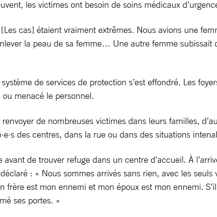
Souvent, les victimes ont besoin de soins médicaux d’urgenc
 [Les cas] étaient vraiment extrêmes. Nous avions une femm
lever la peau de sa femme… Une autre femme subissait de 
e système de services de protection s’est effondré. Les foyers
lé ou menacé le personnel.
 de renvoyer de nombreuses victimes dans leurs familles, d
é·e·s des centres, dans la rue ou dans des situations intena
e avant de trouver refuge dans un centre d’accueil. À l’arr
e a déclaré : « Nous sommes arrivés sans rien, avec les seu
rère est mon ennemi et mon époux est mon ennemi. S’il nou
rmé ses portes. »