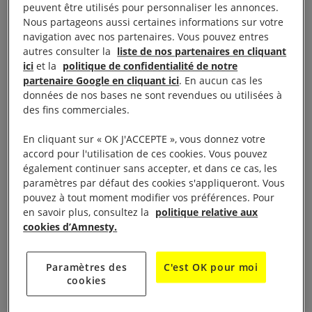
peuvent être utilisés pour personnaliser les annonces.
illégalement. Au lieu d’accorder une protection aux
Nous partageons aussi certaines informations sur votre
Afghan·e·s qui arrivent sur leur territoire de cette
navigation avec nos partenaires. Vous pouvez entres
autres consulter la
liste de nos partenaires en cliquant
manière – comme l’exige le droit international – les
ici
et la
politique de confidentialité de notre
États d’Europe et d’Asie centrale leur infligent
partenaire Google en cliquant ici
. En aucun cas les
renvois forcés illégaux, détentions et expulsions.
données de nos bases ne sont revendues ou utilisées à
des fins commerciales.
Amnesty International demande à tous les pays du
En cliquant sur « OK J'ACCEPTE », vous donnez votre
globe de s’acquitter de leur obligation de protéger
accord pour l'utilisation de ces cookies. Vous pouvez
également continuer sans accepter, et dans ce cas, les
les personnes qui risquent de subir de graves
paramètres par défaut des cookies s'appliqueront. Vous
violations des droits humains, en mettant fin
pouvez à tout moment modifier vos préférences. Pour
immédiatement à tous les renvois et expulsions vers
en savoir plus, consultez la
politique relative aux
cookies d’Amnesty.
l’Afghanistan et en garantissant l’accès à des
procédures d’asile équitables. Ils doivent aussi
prendre rapidement des mesures visant à garantir le
Paramètres des
C'est OK pour moi
cookies
passage en toute sécurité des Afghan·e·s qui
risquent d’être pris pour cibles par les talibans,