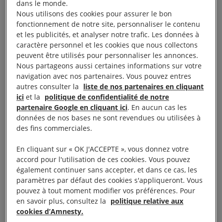
dans le monde.
International.
Nous utilisons des cookies pour assurer le bon
fonctionnement de notre site, personnaliser le contenu
« Les nouveaux éléments de preuve dont nous
et les publicités, et analyser notre trafic. Les données à
disposons montrent que la transition politique, loin
caractère personnel et les cookies que nous collectons
peuvent être utilisés pour personnaliser les annonces.
de se dérouler sans heurts comme l’ont affirmé les
Nous partageons aussi certaines informations sur votre
talibans, a coûté des vies à la population afghane,
navigation avec nos partenaires. Vous pouvez entres
victime une fois de plus.
autres consulter la
liste de nos partenaires en cliquant
ici
et la
politique de confidentialité de notre
partenaire Google en cliquant ici
. En aucun cas les
« Des habitations, des hôpitaux, des écoles et des
données de nos bases ne sont revendues ou utilisées à
commerces sont devenus des scènes de crime,
des fins commerciales.
alors que les morts et les blessés se multipliaient. La
En cliquant sur « OK J'ACCEPTE », vous donnez votre
population afghane souffre depuis trop longtemps,
accord pour l'utilisation de ces cookies. Vous pouvez
et les victimes doivent avoir accès à la justice et
également continuer sans accepter, et dans ce cas, les
paramètres par défaut des cookies s'appliqueront. Vous
obtenir des réparations.
pouvez à tout moment modifier vos préférences. Pour
en savoir plus, consultez la
politique relative aux
« La Cour pénale internationale doit revenir sur la
cookies d’Amnesty.
décision erronée qu’elle a prise d’
écarter des