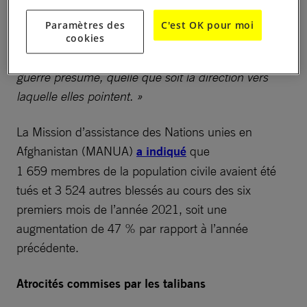
priorités
les aspects de l’enquête concernant les
Paramètres des
C'est OK pour moi
opérations militaires américaines et afghanes, et
cookies
suivre les pistes tendant à prouver tout crime de
guerre présumé, quelle que soit la direction vers
laquelle elles pointent. »
La Mission d’assistance des Nations unies en
Afghanistan (MANUA)
a indiqué
que
1 659 membres de la population civile avaient été
tués et 3 524 autres blessés au cours des six
premiers mois de l’année 2021, soit une
augmentation de 47 % par rapport à l’année
précédente.
Atrocités commises par les talibans