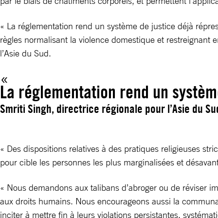
par le biais de châtiments corporels, et permettent l’appli
« La réglementation rend un système de justice déjà répres
règles normalisant la violence domestique et restreignant e
l’Asie du Sud.
La réglementation rend un système
Smriti Singh, directrice régionale pour l’Asie du Su
« Des dispositions relatives à des pratiques religieuses str
pour cible les personnes les plus marginalisées et désava
« Nous demandons aux talibans d’abroger ou de réviser imm
aux droits humains. Nous encourageons aussi la communauté
inciter à mettre fin à leurs violations persistantes, systém