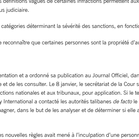
définitions vagues de certaines infractions permettent aux a
us judiciaire.
atégories déterminant la sévérité des sanctions, en fonctio
e reconnaître que certaines personnes sont la propriété d’au
tation et a ordonné sa publication au Journal Officiel, dans 
e et de les consulter. Le 8 janvier, le secrétariat de la Cou
ns nationales et aux tribunaux, pour application. Si le text
 International a contacté les autorités talibanes
de facto
le
ner, dans le but de les analyser et de déterminer si elle a
des nouvelles règles avait mené à l’inculpation d’une pers