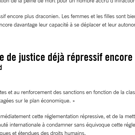
cation de la peine de mort pour un nombre accru d’infractio
sif encore plus draconien. Les femmes et les filles sont bi
ncore davantage leur capacité à se déplacer et leur autonom
 de justice déjà répressif encore
d
ictes et au renforcement des sanctions en fonction de la cla
ntagées sur le plan économique. »
édiatement cette réglementation répressive, et de la mettr
 internationale à condamner sans équivoque cette réglement
atiques et étendues des droits humains.