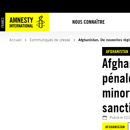
Aller
au
contenu
NOUS CONNAÎTRE
Accueil
Communiqués de presse
Afghanistan. De nouvelles règl
AFGHANISTAN
Afgha
pénal
minor
sanct
Publié le
10.
AFGHANISTAN