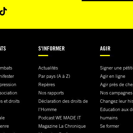
ATS
S'INFORMER
AGIR
ombats
Actualités
Signer une pétit
nifester
Par pays (A à Z)
Agir en ligne
xpression
Repères
Agir près de che
sociation
Nos rapports
Nos campagnes
s et droits
Déclaration des droits de
Changez leur his
l'Homme
Education aux dr
ale
Podcast WE MADE IT
humains
genre
Magazine La Chronique
Se former