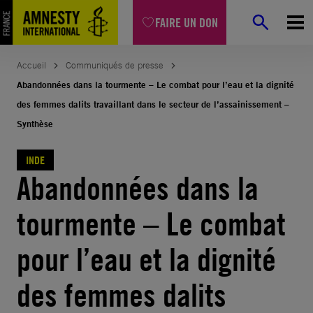
Aller
FAIRE UN DON
au
contenu
Accueil
Communiqués de presse
Abandonnées dans la tourmente – Le combat pour l’eau et la dignité
des femmes dalits travaillant dans le secteur de l’assainissement –
Synthèse
INDE
Abandonnées dans la
tourmente – Le combat
pour l’eau et la dignité
des femmes dalits