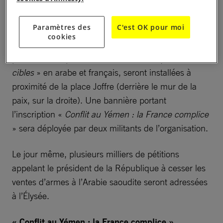
vers la coalition militaire engagée au Yémen et
dirigée par l’Arabie saoudite.
Paramètres des
C'est OK pour moi
cookies
Le jeudi 23 mars à 10h30, 8 pierres tombales
portant l’inscription «
Les civils ne sont pas des
cibles
» en arabe et français, seront installées à
proximité de la place Joffre (derrière le mur de la
paix, sur la droite). Une bannière portant
l’inscription «
Conflit au Yémen : la France complice
» sera déployée par deux militants de l’organisation.
Le jour même, plusieurs milliers de pétitions
appelant le président de la République à cesser les
ventes d’armes à l’Arabie saoudite seront adressées
à l’Élysée.
« Conflit au Yémen : la France complice »