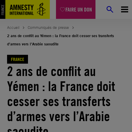
Aller
FAIRE UN DON
au
contenu
Accueil
Communiqués de presse
2 ans de conflit au Yémen : la France doit cesser ses transferts
d’armes vers l’Arabie saoudite
FRANCE
2 ans de conflit au
Yémen : la France doit
cesser ses transferts
d’armes vers l’Arabie
saoudite