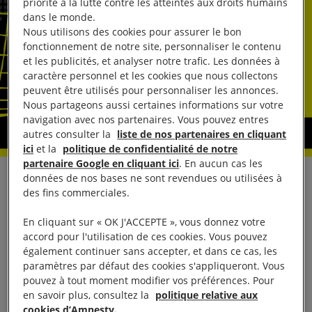
priorité à la lutte contre les atteintes aux droits humains
dans le monde.
Nous utilisons des cookies pour assurer le bon
fonctionnement de notre site, personnaliser le contenu
et les publicités, et analyser notre trafic. Les données à
caractère personnel et les cookies que nous collectons
peuvent être utilisés pour personnaliser les annonces.
Nous partageons aussi certaines informations sur votre
navigation avec nos partenaires. Vous pouvez entres
autres consulter la
liste de nos partenaires en cliquant
ici
et la
politique de confidentialité de notre
partenaire Google en cliquant ici
. En aucun cas les
données de nos bases ne sont revendues ou utilisées à
Jeudi 23 mars 2017 à 10h30 – place Joffre, Paris
des fins commerciales.
7e
En cliquant sur « OK J'ACCEPTE », vous donnez votre
accord pour l'utilisation de ces cookies. Vous pouvez
À l’occasion du 2e anniversaire du conflit au Yémen,
également continuer sans accepter, et dans ce cas, les
Amnesty International se mobilise ce jeudi 23 mars
paramètres par défaut des cookies s'appliqueront. Vous
2017 lors d’un événement au Champ-de-Mars pour
pouvez à tout moment modifier vos préférences. Pour
en savoir plus, consultez la
politique relative aux
appeler la France à cesser ses transferts d’armes
cookies d’Amnesty.