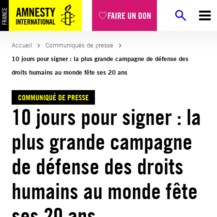
Aller
FAIRE UN DON
au
contenu
Accueil
Communiqués de presse
10 jours pour signer : la plus grande campagne de défense des
droits humains au monde fête ses 20 ans
COMMUNIQUÉ DE PRESSE
10 jours pour signer : la
plus grande campagne
de défense des droits
humains au monde fête
ses 20 ans