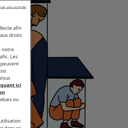
nuer sans accepter
llecte afin
 aux droits
e notre
afic. Les
s peuvent
ssi
 Vous
iquant ici
 en
endues ou
tilisation
et dans ce