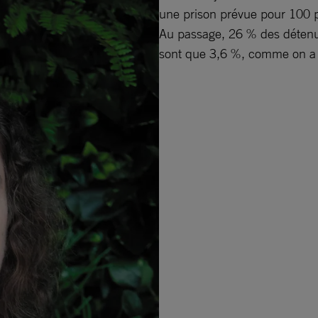
une prison prévue pour 100 p
Au passage, 26 % des détenu
sont que 3,6 %, comme on a c