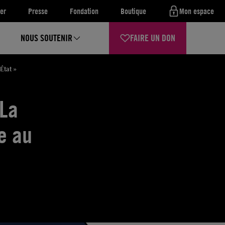
er
Presse
Fondation
Boutique
Mon espace
NOUS SOUTENIR
FAIRE UN DON
État »
 La
e au