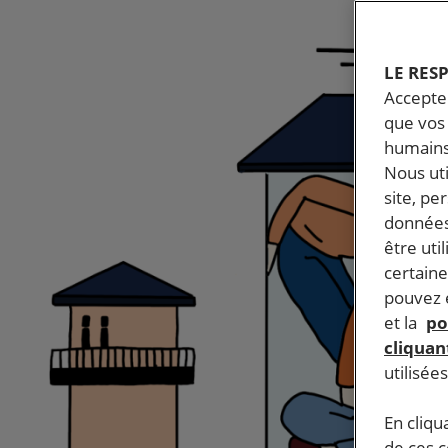
LE RES
Accepter
que vos 
humains
Nous ut
site, pe
données
être uti
certaine
pouvez e
et la
po
cliquant
utilisée
En cliqu
de ces 