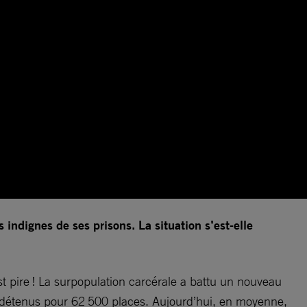
ndignes de ses prisons. La situation s’est-elle
st pire ! La surpopulation carcérale a battu un nouveau
0 détenus pour 62 500 places. Aujourd’hui, en moyenne,