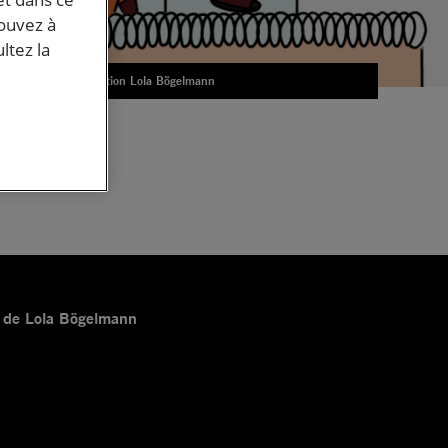
pouvez à
ltez la
Illustration Lola Bögelmann
ons de Lola Bögelmann