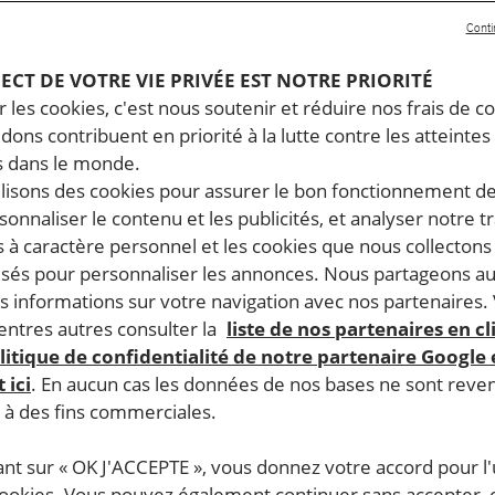
Conti
PECT DE VOTRE VIE PRIVÉE EST NOTRE PRIORITÉ
 les cookies, c'est nous soutenir et réduire nos frais de co
dons contribuent en priorité à la lutte contre les atteintes
 dans le monde.
ilisons des cookies pour assurer le bon fonctionnement d
rsonnaliser le contenu et les publicités, et analyser notre tr
 à caractère personnel et les cookies que nous collecton
lisés pour personnaliser les annonces. Nous partageons au
s informations sur votre navigation avec nos partenaires.
ntres autres consulter la
liste de nos partenaires en cl
litique de confidentialité de notre partenaire Google
 ici
. En aucun cas les données de nos bases ne sont rev
s à des fins commerciales.
ant sur « OK J'ACCEPTE », vous donnez votre accord pour l'u
cookies. Vous pouvez également continuer sans accepter, 