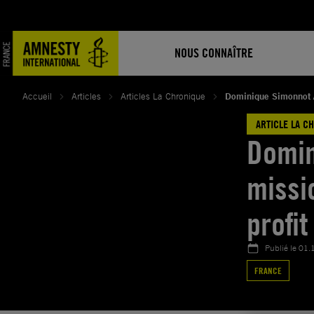
Aller
au
contenu
NOUS CONNAÎTRE
Accueil
Articles
Articles La Chronique
Dominique Simonnot / 
ARTICLE LA C
Domin
missi
profi
Publié le
01.
FRANCE