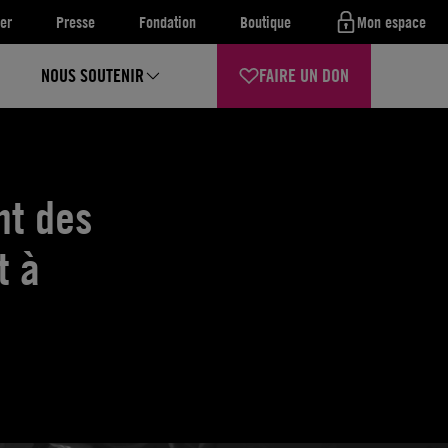
er
Presse
Fondation
Boutique
Mon espace
NOUS SOUTENIR
FAIRE UN DON
nt des
t à