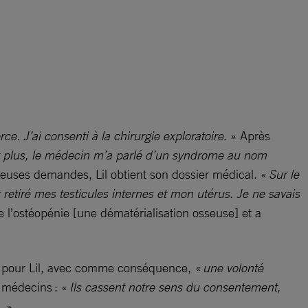
orce. J’ai consenti à la chirurgie exploratoire
. » Après
voir plus, le médecin m’a parlé d’un syndrome au nom
breuses demandes, Lil obtient son dossier médical. «
Sur le
t retiré mes testicules internes et mon utérus. Je ne savais
de l’ostéopénie [une dématérialisation osseuse] et a
es pour Lil, avec comme conséquence,
« une volonté
 médecins : «
Ils cassent notre sens du consentement,
. »