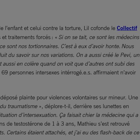
l’enfant et celui contre la torture, Lil cofonde le
Collectif
s et traitements forcés : «
Si on se tait, ce sont les médecins
ce sont nos tortionnaires. C’est à eux d’avoir honte. Nous
oduit du savoir sur nos variations. On a aussi créé le Pevi, un
t aussi en colère quand on voit que d’autres ont subi des
 69 personnes intersexes intérrogé.e.s. affirmaient n’avoir
 déposé plainte pour violences volontaires sur mineur. Une
eu du traumatisme
», déplore-t-il, derrière ses lunettes en
ituation d’intersexuation. Ça faisait chier la médecine qui a
ons de testostérone de 1 à 3 ans, Mathieu s’est retrouvé
ts. Certains étaient attachés, et j’ai eu des flash-back de ce