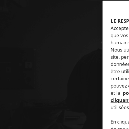
LE RES
Accepter
que vos 
humains
Nous ut
site, pe
données
être uti
certaine
pouvez e
et la
po
cliquant
utilisée
En cliqu
de ces 