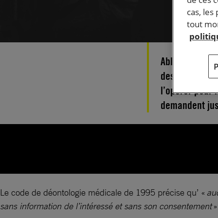
cas, les
tout mom
politi
Ablation du cli
des caractère
l’opérer pour 
demandent jus
Le code de déontologie médicale de 1995 précise qu’ «
auc
sans information de l’intéressé et sans son consentement
»