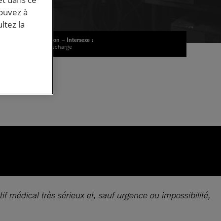
pouvez à
ltez la
Opération – Intersexe :
©shapecharge
vec
f médical très sérieux et, sauf urgence ou impossibilité,