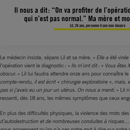
Il nous a dit : “On va profiter de l’opérat
qui n’est pas normal.” Ma mère et mo
Lil, 28 ans, personne trans non-binaire
Le médecin insiste, sépare Lil et sa mère. «
Elle a été virée
l’opération vient le diagnostic : «
Ils m’ont dit : « Vous ête
obscur
. » Lil lui faudra attendre onze ans pour connaître 
compte-rendu, il est écrit « chirurgie exploratoire », mais, 
pas si j’avais eu un jour un utérus. On nous a menti
. » Lil
ressenti, dès 18 ans, les mêmes symptômes que ceux en
En plus des difficultés physiques, la violence des mots d
d’autodestruction et de nombreuses conduites à risques…
nous apprennent qu’on n’a pas notre mot à dire sur notre c