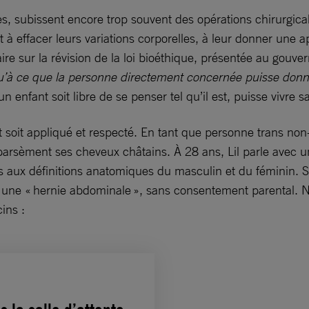
es, subissent encore trop souvent des opérations chirurgica
 à effacer leurs variations corporelles, à leur donner une a
aire sur la révision de la loi bioéthique, présentée au go
squ’à ce que la personne directement concernée puisse don
’un enfant soit libre de se penser tel qu’il est, puisse vivre
it soit appliqué et respecté. En tant que personne trans non-
i parsèment ses cheveux châtains. À 28 ans, Lil parle avec 
s aux définitions anatomiques du masculin et du féminin. 
ur une « hernie abdominale », sans consentement parental. N
ins :