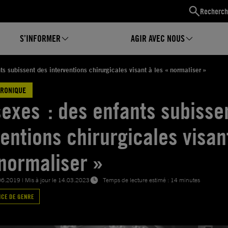
Recherch
S’INFORMER
AGIR AVEC NOUS
ts subissent des interventions chirurgicales visant à les « normaliser »
HRONIQUE
sexes : des enfants subisse
ventions chirurgicales visan
 normaliser »
06.2019
| Mis à jour le
14.03.2023
Temps de lecture estimé : 14 minutes
ICE DE GENRE