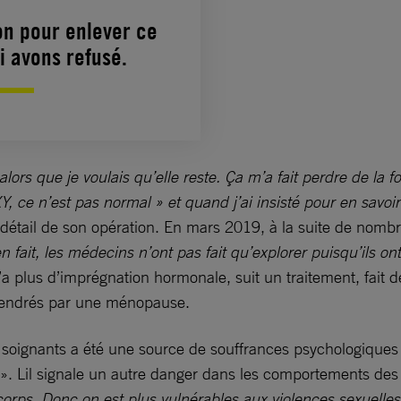
ion pour enlever ce
i avons refusé.
 alors que je voulais qu’elle reste. Ça m’a fait perdre de la f
s XY, ce n’est pas normal » et quand j’ai insisté pour en sa
le détail de son opération. En mars 2019, à la suite de nom
en fait, les médecins n’ont pas fait qu’explorer puisqu’ils on
 n’a plus d’imprégnation hormonale, suit un traitement, fait 
gendrés par une ménopause.
es soignants a été une source de souffrances psychologiqu
». Lil signale un autre danger dans les comportements des
orps. Donc on est plus vulnérables aux violences sexuelles