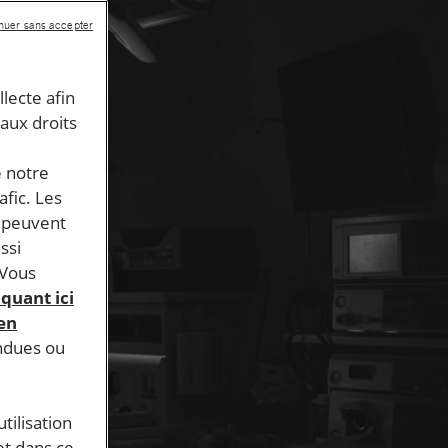
nuer sans accepter
llecte afin
 aux droits
e notre
afic. Les
s peuvent
ssi
 Vous
iquant ici
 en
endues ou
tilisation
et dans ce