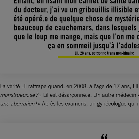
Enfant, en lisant mon carnet de santé dans
du docteur, j’ai vu un gribouillis illisible e
été opéré.e de quelque chose de mystérieu
beaucoup de cauchemars, dans lesquels j
que le loup me mange, mais que l’on me d
ça en sommeil jusqu’à l’adole
Lil, 28 ans, personne trans non-binaire
La vérité Lil rattrape quand, en 2008, à l’âge de 17 ans,
monstrueux.se ?
» Lil est désarçonné.e. Un autre médecin v
une aberration !
» Après les examens, un gynécologue qui ne 