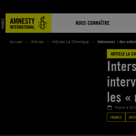
Aller
au
contenu
NOUS CONNAÎTRE
Accueil
Articles
Articles La Chronique
Intersexes : des enfan
ARTICLE LA C
Inter
inter
les «
Publié le
30.
FRANCE
JUST