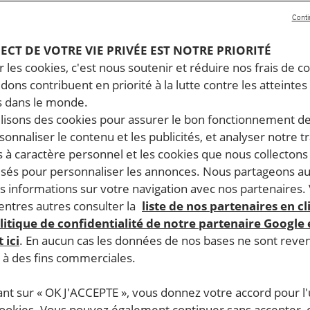
Conti
PECT DE VOTRE VIE PRIVÉE EST NOTRE PRIORITÉ
 les cookies, c'est nous soutenir et réduire nos frais de co
dons contribuent en priorité à la lutte contre les atteintes
 dans le monde.
ilisons des cookies pour assurer le bon fonctionnement d
rsonnaliser le contenu et les publicités, et analyser notre tr
 à caractère personnel et les cookies que nous collecton
lisés pour personnaliser les annonces. Nous partageons au
s informations sur votre navigation avec nos partenaires.
ntres autres consulter la
liste de nos partenaires en cl
litique de confidentialité de notre partenaire Google
 ici
. En aucun cas les données de nos bases ne sont rev
s à des fins commerciales.
ant sur « OK J'ACCEPTE », vous donnez votre accord pour l'u
cookies. Vous pouvez également continuer sans accepter, 