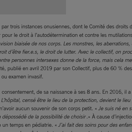
par trois instances onusiennes, dont le Comité des droits de 
er pour le droit à l’autodétermination et contre les mutilation
vision biaisée de nos corps. Les monstres, les aberrations, 
t d’être fier.e.s, le droit de lutter. Avec le collectif, on pr
entre personnes intersexes donne de la force, mais cela me
té, publié en avril 2019 par son Collectif, plus de 60 % des
l ou examen invasif.
n consentement, de sa naissance à ses 8 ans. En 2016, il a
«
L’hôpital, censé être le lieu de la protection, devient le li
 n’avoir aucun souvenir de son corps petit. «
Je suis né en s
 dépossédé de la possibilité de choisir .
» À cause d’injecti
e un temps en pédiatrie. «
J’ai fait des soins pour des enfan