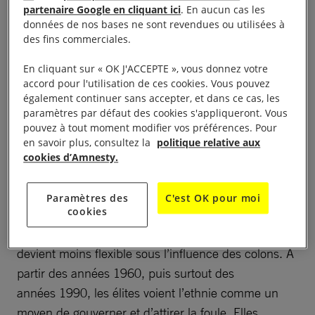
partenaire Google en cliquant ici
. En aucun cas les
000 Rwandais hutu et tutsi vers le Kivu, entre les
données de nos bases ne sont revendues ou utilisées à
années 1930 et 1950. La tension n’a cessé de
des fins commerciales.
monter entre ceux qui contrôlent la terre dans la
En cliquant sur « OK J'ACCEPTE », vous donnez votre
région du Kivu, issus des tribus Hunde Tanga
accord pour l'utilisation de ces cookies. Vous pouvez
Nyambo, et ceux qui sont arrivés du Rwanda avec la
également continuer sans accepter, et dans ce cas, les
paramètres par défaut des cookies s'appliqueront. Vous
colonisation, et qui deviennent majoritaires d’un
pouvez à tout moment modifier vos préférences. Pour
point de vue démographique. Cette situation a
en savoir plus, consultez la
politique relative aux
généré de la violence après l’indépendance, car
cookies d’Amnesty.
l’évolution démographique dérangeait les chefferies
locales et l’élection démocratique. La première «
Paramètres des
C'est OK pour moi
cookies
petite » guerre s’est déroulée dans le Masisi. La
notion d’ethnie – qui était fluctuante jusque-là –
devient moins flexible sous l’influence des colons. À
partir des années 1960, puis surtout des
années 1990, les élites voient l’ethnie comme un
moyen de gouverner et d’attirer la foule. Elles