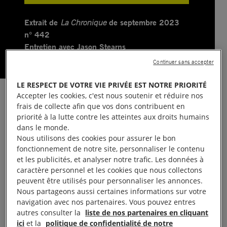
Extrait de
de septembre 2023
La Chronique
n° 442
Entretien avec Jason Stearns
— Propos recueillis par Charles Emptaz
Continuer sans accepter
LE RESPECT DE VOTRE VIE PRIVÉE EST NOTRE PRIORITÉ
Accepter les cookies, c'est nous soutenir et réduire nos
Quel est le lien historique entre le Rwanda et la
frais de collecte afin que vos dons contribuent en
région congolaise du Kivu ?
priorité à la lutte contre les atteintes aux droits humains
dans le monde.
Jason Stearns
— La connexion entre le Kivu et le
Nous utilisons des cookies pour assurer le bon
fonctionnement de notre site, personnaliser le contenu
Rwanda remonte à une période très lointaine. Le
et les publicités, et analyser notre trafic. Les données à
royaume du Rwanda date du xvie siècle. Plus près
caractère personnel et les cookies que nous collectons
peuvent être utilisés pour personnaliser les annonces.
de nous, à l’époque coloniale, le Kivu était le lieu où
Nous partageons aussi certaines informations sur votre
se réglaient les conflits du Rwanda. Pour «
navigation avec nos partenaires. Vous pouvez entres
soulager » la surpopulation rwandaise, les colons
autres consulter la
liste de nos partenaires en cliquant
ici
et la
politique de confidentialité de notre
belges ont déplacé entre 200 000 et 300