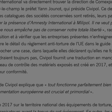
nternational va directement trouver la direction de Comexp
le-champ le préfet Yann Jounot, qui préside Civipol. Ce d
es catalogues des sociétés concernées sont retirés, leurs p
ser la présence d’Amnesty International à Milipol. Il ne veut 
ne nous empêche pas de conserver notre totale liberté
», r
tion et à vérifier que les entreprises présentes n’enfreignent
 le détail du règlement anti-torture de l’UE dans le guide d
 cocher une case, dans laquelle elles déclarent qu’elles ne 
raient toujours pas, Civipol fournit une traduction en mand
au de contrôle des matériels exposés est créé en 2017, et 
leur conformité.
e Civipol explique que «
tout fonctionne parfaitement bien 
lementation européenne est crucial et primordial
».
2017 sur le territoire national des équipements de torture
nisateurs avant la tenue de cet événement. En outre, les s