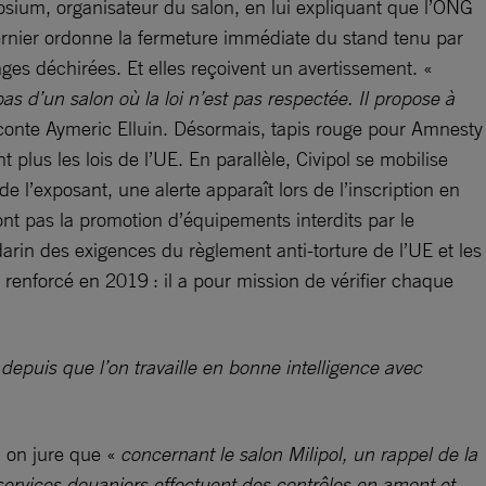
osium, organisateur du salon, en lui expliquant que l’ONG
ernier ordonne la fermeture immédiate du stand tenu par
ages déchirées. Et elles reçoivent un avertissement. «
pas d’un salon où la loi n’est pas respectée. Il propose à
aconte Aymeric Elluin. Désormais, tapis rouge pour Amnesty
 plus les lois de l’UE. En parallèle, Civipol se mobilise
e l’exposant, une alerte apparaît lors de l’inscription en
font pas la promotion d’équipements interdits par le
arin des exigences du règlement anti-torture de l’UE et les
renforcé en 2019 : il a pour mission de vérifier chaque
depuis que l’on travaille en bonne intelligence avec
, on jure que «
concernant le salon Milipol, un rappel de la
ervices douaniers effectuent des contrôles en amont et