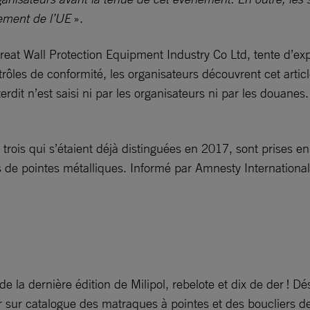
lement de l’UE
».
Great Wall Protection Equipment Industry Co Ltd, tente d’e
ôles de conformité, les organisateurs découvrent cet article
nterdit n’est saisi ni par les organisateurs ni par les douane
rois qui s’étaient déjà distinguées en 2017, sont prises en 
de pointes métalliques. Informé par Amnesty International, l
e la dernière édition de Milipol, rebelote et dix de der 
 sur catalogue des matraques à pointes et des boucliers de