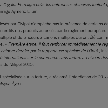
t illégale. Et malgré cela, les entreprises chinoises tente
enrage Aymeric Elluin.
loyés par Civipol n’empêche pas la présence de certains éq
terdits des produits autorisés par le ­règlement européen. 
multiple et de lanceurs à canons multiples qui ont été comme
es. «
Première étape, il faut renforcer immédiatement le règ
 octobre dernier par la rapporteuse spéciale de l’Onu
1, ins
té international sur le commerce sans torture au niveau de
ds du Milipol 2025.
écialisée sur la torture, a réclamé l’interdiction de 20 «
 Moyen Âge
».