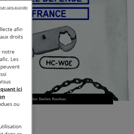
nuer sans accepter
llecte afin
 aux droits
e notre
afic. Les
s peuvent
ssi
 Vous
iquant ici
 en
Illustration Damien Roudeau
endues ou
tilisation
et dans ce