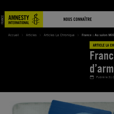
Aller
au
contenu
NOUS CONNAÎTRE
Accueil
Articles
Articles La Chronique
France : Au salon Mil
ARTICLE LA C
Franc
d’arm
Publié le
31.