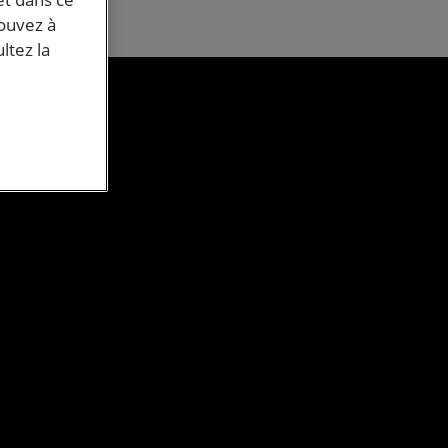
pouvez à
ltez la