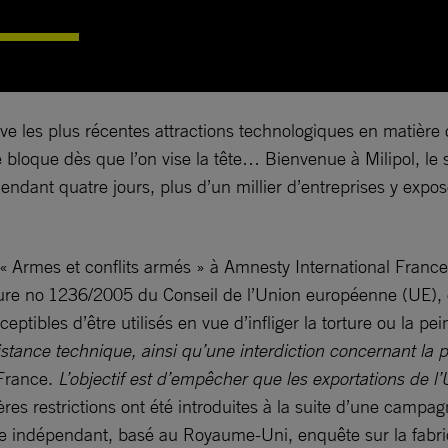
rouve les plus récentes attractions technologiques en matiè
se bloque dès que l’on vise la tête… Bienvenue à Milipol, le 
endant quatre jours, plus d’un millier d’entreprises y expos
Armes et conflits armés » à Amnesty International France, 
orture no 1236/2005 du Conseil de l’Union européenne (UE), 
ptibles d’être utilisés en vue d’infliger la torture ou la pei
istance technique, ainsi qu’une interdiction concernant la p
 France.
L’objectif est d’empêcher que les exportations de l’
ères restrictions ont été introduites à la suite d’une camp
ndépendant, basé au Royaume-Uni, enquête sur la fabricati