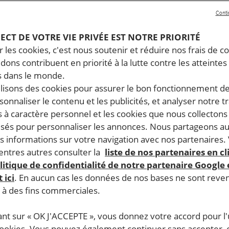
Conti
PECT DE VOTRE VIE PRIVÉE EST NOTRE PRIORITÉ
 les cookies, c'est nous soutenir et réduire nos frais de co
dons contribuent en priorité à la lutte contre les atteintes
 dans le monde.
ilisons des cookies pour assurer le bon fonctionnement d
rsonnaliser le contenu et les publicités, et analyser notre tr
 à caractère personnel et les cookies que nous collecton
lisés pour personnaliser les annonces. Nous partageons au
s informations sur votre navigation avec nos partenaires.
ntres autres consulter la
liste de nos partenaires en cl
litique de confidentialité de notre partenaire Google
 ici
. En aucun cas les données de nos bases ne sont rev
s à des fins commerciales.
ternational, le salon Milipol expose du matériel de
ordre. Grâce au regard affuté d’un expert d’Amnesty
ant sur « OK J'ACCEPTE », vous donnez votre accord pour l'u
 France, les vendeurs d’armes ne peuvent plus exposer
cookies. Vous pouvez également continuer sans accepter, 