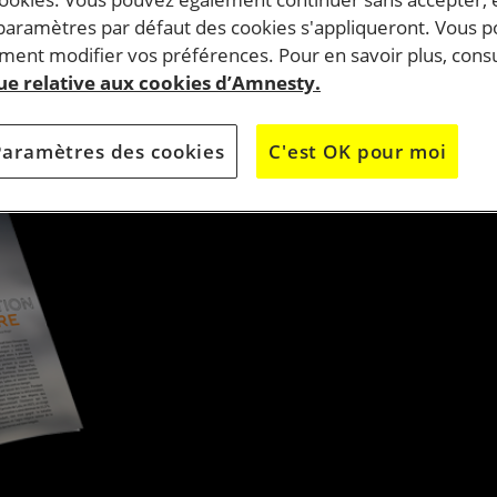
s de torture, en toute impunité.
 paramètres par défaut des cookies s'appliqueront. Vous 
ent modifier vos préférences. Pour en savoir plus, consu
que relative aux cookies d’Amnesty.
Extrait de La Chronique d’avril 2024 # 449
Par Éric Dourel. Illustrations : Damien Roudeau.
Paramètres des cookies
C'est OK pour moi