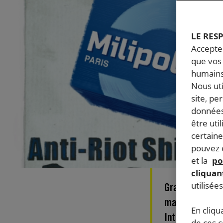
LE RES
Accepter
que vos 
humains
Nous ut
site, pe
données
être uti
certaine
pouvez e
et la
po
cliquant
utilisée
Grand raout in
maintien de l’
En cliqu
International
de ces 