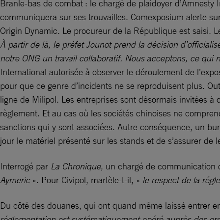
Branle-bas de combat : le chargé de plaidoyer d’Amnesty I
communiquera sur ses trouvailles. Comexposium alerte sur-
Origin Dynamic. Le procureur de la République est saisi. L
À partir de là, le préfet Jounot prend la décision d’officiali
notre ONG un travail collaboratif. Nous acceptons, ce qui 
International autorisée à observer le déroulement de l’exposi
pour que ce genre d’incidents ne se reproduisent plus. Outre
ligne de Milipol. Les entreprises sont désormais invitées à
règlement. Et au cas où les sociétés chinoises ne comprend
sanctions qui y sont associées. Autre conséquence, un bure
jour le matériel présenté sur les stands et de s’assurer de 
Interrogé par
La Chronique
, un chargé de communication d
Aymeric
». Pour Civipol, martèle-t-il, «
le respect de la rég
Du côté des douanes, qui ont quand même laissé entrer en 
réglementation est systématiquement opéré auprès des orga