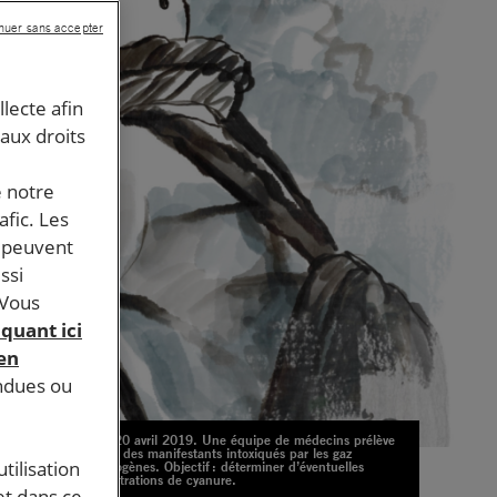
nuer sans accepter
llecte afin
 aux droits
e notre
afic. Les
s peuvent
ssi
 Vous
iquant ici
 en
endues ou
Paris, 20 avril 2019. Une équipe de médecins prélève
le sang des manifestants intoxiqués par les gaz
tilisation
lacrymogènes. Objectif : déterminer d’éventuelles
concentrations de cyanure.
et dans ce