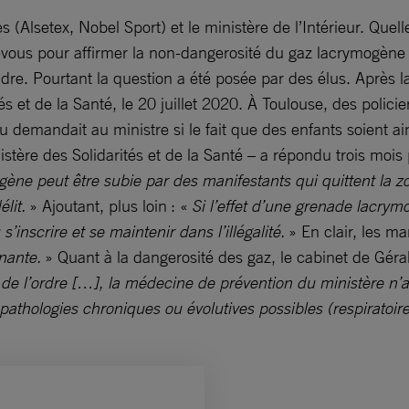
 (Alsetex, Nobel Sport) et le ministère de l’Intérieur. Quel
-vous pour affirmer la non-­dangerosité du gaz lacrymogène 
ndre. Pourtant la question a été posée par des élus. Après l
s et de la Santé, le 20 juillet 2020. À Toulouse, des polici
lu demandait au ministre si le fait que des enfants soient a
tère des Solidarités et de la Santé – a répondu trois mois 
gène peut être subie par des manifestants qui quittent la z
lit.
» Ajoutant, plus loin : «
Si l’effet d’une grenade lacry
inscrire et se maintenir dans l’illégalité.
» En clair, les m
nante.
» Quant à la dangerosité des gaz, le cabinet de Géra
n de l’ordre […], la médecine de prévention du ministère n’
 pathologies chroniques ou évolutives possibles (respiratoir