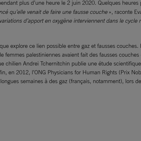
 pendant plus d’une heure le 2 juin 2020. Quelques heures 
ncé qu’elle venait de faire une fausse couche
», raconte E
 variations d’apport en oxygène interviennent dans le cycl
que explore ce lien possible entre gaz et fausses couches.
 femmes palestiniennes avaient fait des fausses couches et
ue chilien Andrei Tchernitchin publie une étude scientifiqu
nfin, en 2012, l’ONG Physicians for Human Rights (Prix No
longues semaines à des gaz (français, notamment), lors de