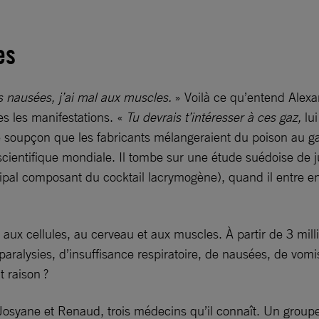
es
es nausées, j’ai mal aux muscles.
» Voilà ce qu’entend Alexa
es les manifestations. «
Tu devrais t’intéresser à ces gaz,
lui
Le soupçon que les fabricants mélangeraient du poison au g
re scientifique mondiale. Il tombe sur une étude suédoise de
ipal composant du cocktail lacrymogène), quand il entre en 
 aux cellules, au cerveau et aux muscles. À partir de 3 mil
 paralysies, d’insuffisance respiratoire, de nausées, de vo
t raison ?
 Josyane et Renaud, trois médecins qu’il connaît. Un groupe