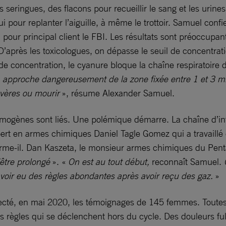
seringues, des flacons pour recueillir le sang et les urine
i pour replanter l’aiguille, à même le trottoir. Samuel confi
pour principal client le FBI. Les résultats sont préoccupan
D’après les toxicologues, on dépasse le seuil de concentrat
 de concentration, le cyanure bloque la chaîne respiratoire 
 approche dangereusement de la zone fixée entre 1 et 3 mil
évères ou mourir
», résume Alexander Samuel.
rymogènes sont liés. Une polémique démarre. La chaîne d’in
xpert en armes chimiques Daniel Tagle Gomez qui a travaillé
irme-il. Dan Kaszeta, le monsieur armes chimiques du Pent
’être prolongé
». «
On est au tout début,
reconnaît Samuel.
oir eu des règles abondantes après avoir reçu des gaz.
»
lecté, en mai 2020, les témoignages de 145 femmes. Toutes 
 règles qui se déclenchent hors du cycle. Des douleurs fu