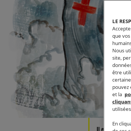
LE RES
Accepter
que vos 
humains
Nous ut
site, pe
données
être uti
certaine
pouvez e
et la
po
cliquant
utilisée
En cliqu
Il est présent
de ces 