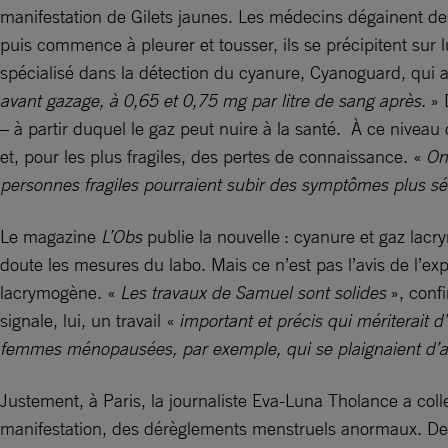
manifestation de Gilets jaunes. Les médecins dégainent des 
puis commence à pleurer et tousser, ils se précipitent sur lu
spécialisé dans la détection du cyanure, Cyanoguard, qui a 
avant gazage, à 0,65 et 0,75 mg par litre de sang après.
» 
– à partir duquel le gaz peut nuire à la santé. À ce niveau
et, pour les plus fragiles, des pertes de connaissance. «
On
personnes fragiles pourraient subir des symptômes plus s
Le magazine
L’Obs
publie la nouvelle : cyanure et gaz lac
doute les mesures du labo. Mais ce n’est pas l’avis de l’e
lacrymogène. «
Les travaux de Samuel sont solides
», conf
signale, lui, un travail «
important et précis qui mériterait d
femmes ménopausées, par exemple, qui se plaignaient d’av
Justement, à Paris, la journaliste Eva-Luna Tholance a col
manifestation, des dérèglements menstruels anormaux. Des