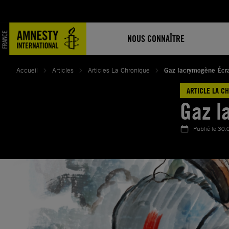
Aller
au
contenu
NOUS CONNAÎTRE
Accueil
Articles
Articles La Chronique
Gaz lacrymogène Écr
ARTICLE LA C
Gaz l
Publié le
30.