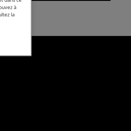
est
pouvez à
ltez la
u