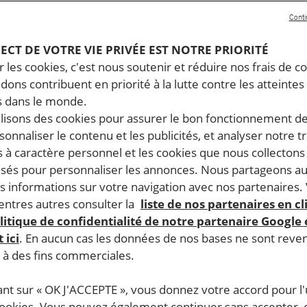
Conti
PECT DE VOTRE VIE PRIVÉE EST NOTRE PRIORITÉ
 les cookies, c'est nous soutenir et réduire nos frais de co
dons contribuent en priorité à la lutte contre les atteintes
 dans le monde.
ilisons des cookies pour assurer le bon fonctionnement d
rsonnaliser le contenu et les publicités, et analyser notre tr
 à caractère personnel et les cookies que nous collecton
lisés pour personnaliser les annonces. Nous partageons au
s informations sur votre navigation avec nos partenaires.
ntres autres consulter la
liste de nos partenaires en cl
litique de confidentialité de notre partenaire Google
 ici
. En aucun cas les données de nos bases ne sont rev
s à des fins commerciales.
ant sur « OK J'ACCEPTE », vous donnez votre accord pour l'u
é comme étant sans danger pour la police et les
cookies. Vous pouvez également continuer sans accepter, 