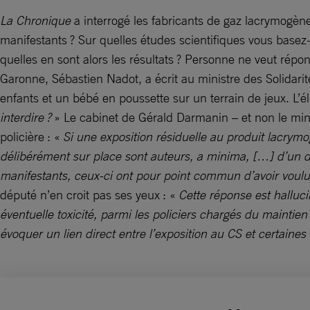
La Chronique
a interrogé les fabricants de gaz lacrymogènes
manifestants ? Sur quelles études scientifiques vous basez
quelles en sont alors les résultats ? Personne ne veut répo
Garonne, Sébastien Nadot, a écrit au ministre des Solidarité
enfants et un bébé en poussette sur un terrain de jeux. L’é
interdire ?
» Le cabinet de Gérald Darmanin – et non le minis
policière : «
Si une exposition résiduelle au produit lacrymo
délibérément sur place sont auteurs, a minima, […] d’un dé
manifestants, ceux-ci ont pour point commun d’avoir voulu s’
député n’en croit pas ses yeux : «
Cette réponse est halluci
éventuelle toxicité, parmi les policiers chargés du maintie
évoquer un lien direct entre l’exposition au CS et certaines