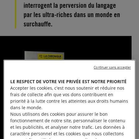
interrogent la perversion du langage
par les ultra-riches dans un monde en
surchauffe.
Continuer sans accepter
LE RESPECT DE VOTRE VIE PRIVÉE EST NOTRE PRIORITÉ
Accepter les cookies, c'est nous soutenir et réduire nos
frais de collecte afin que vos dons contribuent en
priorité à la lutte contre les atteintes aux droits humains
dans le monde.
Nous utilisons des cookies pour assurer le bon
fonctionnement de notre site, personnaliser le contenu
et les publicités, et analyser notre trafic. Les données à
Extrait de
473, juin 2026
caractère personnel et les cookies que nous collectons
La Chronique