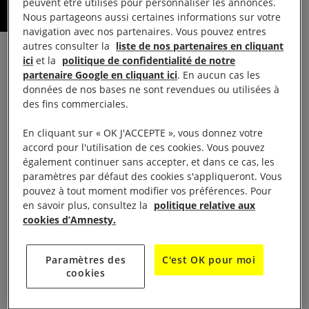
peuvent être utilisés pour personnaliser les annonces.
– Par Grégoire Osoha
Nous partageons aussi certaines informations sur votre
navigation avec nos partenaires. Vous pouvez entres
autres consulter la
liste de nos partenaires en cliquant
Retour de pause-déjeuner au Théâtre 95, à Cergy-
ici
et la
politique de confidentialité de notre
partenaire Google en cliquant ici
. En aucun cas les
Pontoise (Nord-Ouest parisien). En haut des
données de nos bases ne sont revendues ou utilisées à
gradins, les acteurs Lorenzo Lefebvre et Charles-
des fins commerciales.
Henri Wolff plaisantent. «
Je me fais un trip docteur
En cliquant sur « OK J'ACCEPTE », vous donnez votre
House
», lance le premier en ajustant la blouse
accord pour l'utilisation de ces cookies. Vous pouvez
blanche de son personnage, pendant que le second
également continuer sans accepter, et dans ce cas, les
enfile un vêtement d’intérieur noir et soyeux.
paramètres par défaut des cookies s'appliqueront. Vous
pouvez à tout moment modifier vos préférences. Pour
en savoir plus, consultez la
politique relative aux
Sur le plateau, Marion Siéfert, metteuse en scène,
cookies d’Amnesty.
colle au sol des marques bleues qui aideront les
comédiens à se repérer lors de leurs déplacements.
Paramètres des
C'est OK pour moi
Avec la danseuse Janice Bieleu, elle travaille une
cookies
chorégraphie : l’actrice fait tournoyer des Bart Jarn
Dao, sabres utilisés dans les arts martiaux