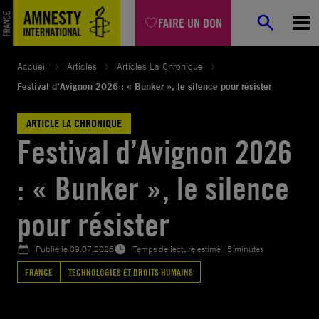
Aller
FAIRE UN DON
au
contenu
Accueil
Articles
Articles La Chronique
Festival d’Avignon 2026 : « Bunker », le silence pour résister
ARTICLE LA CHRONIQUE
Festival d’Avignon 2026
: « Bunker », le silence
pour résister
Publié le
09.07.2026
Temps de lecture estimé : 5 minutes
FRANCE
TECHNOLOGIES ET DROITS HUMAINS