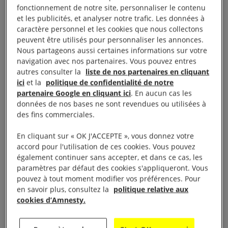
Beyrouth.
fonctionnement de notre site, personnaliser le contenu
et les publicités, et analyser notre trafic. Les données à
caractère personnel et les cookies que nous collectons
peuvent être utilisés pour personnaliser les annonces.
Nous partageons aussi certaines informations sur votre
Ce n’est plus qu’un champ de ruines figé, à l’image
navigation avec nos partenaires. Vous pouvez entres
d’une justice paralysée. L’enquête piétine en raison
autres consulter la
liste de nos partenaires en cliquant
ici
et la
politique de confidentialité de notre
des multiples procédures lancées contre Tarek Bitar,
partenaire Google en cliquant ici
. En aucun cas les
le magistrat chargé de l’instruire.
Trois ans après les
données de nos bases ne sont revendues ou utilisées à
faits, l’une des plus grosses explosions non
des fins commerciales.
nucléaires de l’histoire demeure inexpliquée
:
En cliquant sur « OK J'ACCEPTE », vous donnez votre
218 morts, plus de 6 500 blessés, 77
accord pour l'utilisation de ces cookies. Vous pouvez
également continuer sans accepter, et dans ce cas, les
000 appartements détruits, et rien. Aucun procès en
paramètres par défaut des cookies s'appliqueront. Vous
vue, pas même un comparse sous les verrous. Un
pouvez à tout moment modifier vos préférences. Pour
nouveau crime impuni dans un pays qui en compte
en savoir plus, consultez la
politique relative aux
cookies d’Amnesty.
tant.