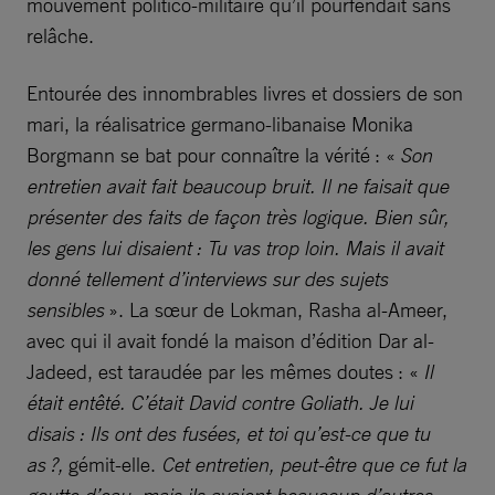
mouvement politico-militaire qu’il pourfendait sans
relâche.
Entourée des innombrables livres et dossiers de son
mari, la réalisatrice germano-libanaise Monika
Borgmann se bat pour connaître la vérité : «
Son
entretien avait fait beaucoup bruit. Il ne faisait que
présenter des faits de façon très logique. Bien sûr,
les gens lui disaient : Tu vas trop loin. Mais il avait
donné tellement d’interviews sur des sujets
sensibles
». La sœur de Lokman, Rasha al-Ameer,
avec qui il avait fondé la maison d’édition Dar al-
Jadeed, est taraudée par les mêmes doutes : «
Il
était entêté. C’était David contre Goliath. Je lui
disais : Ils ont des fusées, et toi qu’est-ce que tu
as ?,
gémit-elle.
Cet entretien, peut-être que ce fut la
goutte d’eau, mais ils avaient beaucoup d’autres