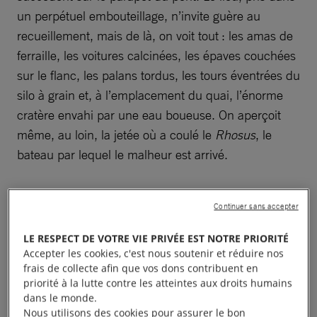
un perpétuel embouteillage, n’invite guère au
recueillement, mais de là, on voit tout : les amas de
ferraille, les voitures calcinées, les épaves couchées
sur le flanc, les palans tordus, les tours éventrées du
silo à grain et, à l’emplacement du quai, l’énorme
cratère envahi par une eau boueuse. On aperçoit
même, au loin, la jetée où a coulé le
Rhosus
, le
bateau par lequel le malheur est arrivé.
Continuer sans accepter
LE RESPECT DE VOTRE VIE PRIVÉE EST NOTRE PRIORITÉ
Une mosaïque éclatée en mille
Accepter les cookies, c'est nous soutenir et réduire nos
frais de collecte afin que vos dons contribuent en
morceaux. Une énigme. Voilà à
priorité à la lutte contre les atteintes aux droits humains
quoi ressemble le port de
dans le monde.
Nous utilisons des cookies pour assurer le bon