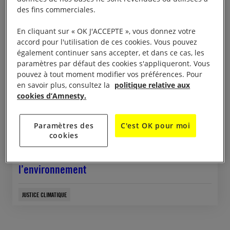
CAMPAGNE
des fins commerciales.
En cliquant sur « OK J'ACCEPTE », vous donnez votre
accord pour l'utilisation de ces cookies. Vous pouvez
également continuer sans accepter, et dans ce cas, les
paramètres par défaut des cookies s'appliqueront. Vous
pouvez à tout moment modifier vos préférences. Pour
en savoir plus, consultez la
politique relative aux
cookies d’Amnesty.
Paramètres des
C'est OK pour moi
cookies
8 novembre, 2024
La répression des défenseurs de
l’environnement
JUSTICE CLIMATIQUE