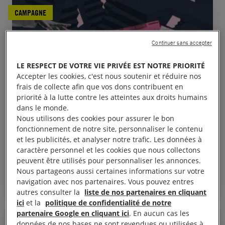
CAMPAGNE
Continuer sans accepter
LE RESPECT DE VOTRE VIE PRIVÉE EST NOTRE PRIORITÉ
Accepter les cookies, c'est nous soutenir et réduire nos
frais de collecte afin que vos dons contribuent en
priorité à la lutte contre les atteintes aux droits humains
dans le monde.
5 janvier, 2026
Comment l’État fabrique la précarité des
Nous utilisons des cookies pour assurer le bon
fonctionnement de notre site, personnaliser le contenu
travailleur·euses étranger·es
et les publicités, et analyser notre trafic. Les données à
caractère personnel et les cookies que nous collectons
peuvent être utilisés pour personnaliser les annonces.
Nous partageons aussi certaines informations sur votre
FRANCE
RÉFUGIÉS ET MIGRANTS
navigation avec nos partenaires. Vous pouvez entres
autres consulter la
liste de nos partenaires en cliquant
ici
et la
politique de confidentialité de notre
partenaire Google en cliquant ici
. En aucun cas les
données de nos bases ne sont revendues ou utilisées à