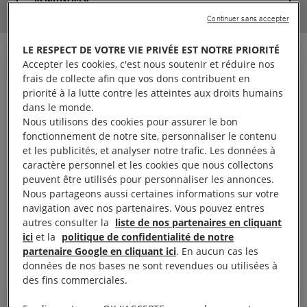
RÉINITIALISER
Continuer sans accepter
LE RESPECT DE VOTRE VIE PRIVÉE EST NOTRE PRIORITÉ
Accepter les cookies, c'est nous soutenir et réduire nos
TRIBUNE
frais de collecte afin que vos dons contribuent en
priorité à la lutte contre les atteintes aux droits humains
dans le monde.
Nous utilisons des cookies pour assurer le bon
fonctionnement de notre site, personnaliser le contenu
et les publicités, et analyser notre trafic. Les données à
caractère personnel et les cookies que nous collectons
peuvent être utilisés pour personnaliser les annonces.
Nous partageons aussi certaines informations sur votre
4 janvier, 2018
navigation avec nos partenaires. Vous pouvez entres
L’Arabie saoudite et les habits neufs de
autres consulter la
liste de nos partenaires en cliquant
l’empereur
ici
et la
politique de confidentialité de notre
partenaire Google en cliquant ici
. En aucun cas les
données de nos bases ne sont revendues ou utilisées à
des fins commerciales.
ARABIE SAOUDITE
LIBERTÉ D'EXPRESSION