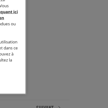
 Vous
iquant ici
 en
endues ou
tilisation
et dans ce
pouvez à
ltez la
SUIVANT