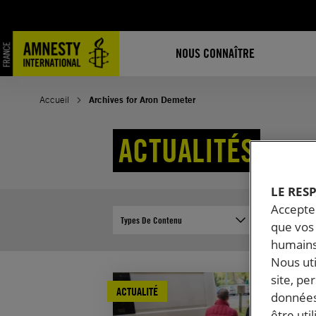
Aller
au
contenu
NOUS CONNAÎTRE
Accueil
Archives for Aron Demeter
ACTUALITÉS
LE RES
Accepter
Types De Contenu
Pays
que vos 
humains
Nous ut
site, pe
ACTUALITÉ
données
être uti