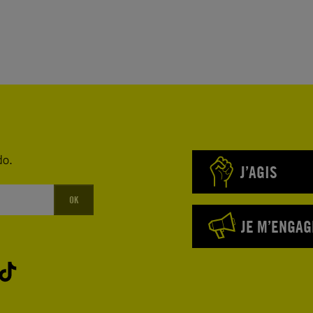
do.
J’AGIS
OK
JE M’ENGAG