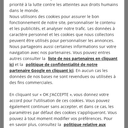
Rassembler pour la
priorité à la lutte contre les atteintes aux droits humains
dans le monde.
protection des populations
Nous utilisons des cookies pour assurer le bon
fonctionnement de notre site, personnaliser le contenu
civiles
et les publicités, et analyser notre trafic. Les données à
caractère personnel et les cookies que nous collectons
peuvent être utilisés pour personnaliser les annonces.
L’objectif de cette soirée, co-organisée avec le
Nous partageons aussi certaines informations sur votre
navigation avec nos partenaires. Vous pouvez entres
Théâtre du Châtelet, était de rassembler des
autres consulter la
liste de nos partenaires en cliquant
personnalités artistiques d’horizons et univers
ici
et la
politique de confidentialité de notre
partenaire Google en cliquant ici
. En aucun cas les
différents, voire divergents,
mais toutes unies par le
données de nos bases ne sont revendues ou utilisées à
souhait de proposer une performance artistique
des fins commerciales.
permettant d’évoquer le sort de toutes les
En cliquant sur « OK J'ACCEPTE », vous donnez votre
populations civiles victimes du conflit en cours,
accord pour l'utilisation de ces cookies. Vous pouvez
qu’elles soient Israéliennes ou Palestiniennes.
également continuer sans accepter, et dans ce cas, les
Toutes ces populations civiles, qu’elles soient sous
paramètres par défaut des cookies s'appliqueront. Vous
pouvez à tout moment modifier vos préférences. Pour
les bombes ou retenues en otage à Gaza, sous la
en savoir plus, consultez la
politique relative aux
menace de la violence des colons et de l’armée en