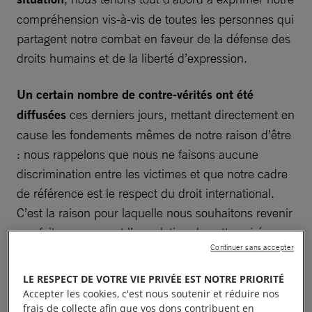
compréhension vis-à-vis de toutes les personnes qui
partagent notre combat en faveur de la défense des
droits humains et de la liberté d’expression.
Un certain nombre de contre-vérités ont été
diffusées
ces derniers jours, mettant directement en
cause les fondements mêmes de notre raison d’être
: nous rappelons que nous ne faisons aucune
discrimination entre les victimes et que notre cadre
de référence est le respect du droit international.
C’est la raison pour laquelle nous souhaitons revenir
aux faits concernant l’annulation de cette soirée au
Continuer sans accepter
Théâtre du Châtelet.
LE RESPECT DE VOTRE VIE PRIVÉE EST NOTRE PRIORITÉ
Accepter les cookies, c'est nous soutenir et réduire nos
frais de collecte afin que vos dons contribuent en