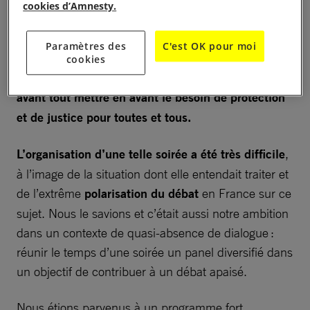
cookies d’Amnesty.
Cisjordanie ou sous celle des roquettes en Israël,
injustement détenues dans les prisons israéliennes,
Paramètres des
C'est OK pour moi
ont en commun d’être victimes de violations
cookies
gravissimes du droit international ;
nous voulions
avant tout mettre en avant le besoin de protection
et de justice pour toutes et tous.
L’organisation d’une telle soirée a été très difficile
,
à l’image de la situation dont elle entendait traiter et
de l’extrême
polarisation du débat
en France sur ce
sujet. Nous le savions et c’était aussi notre ambition
dans un contexte de quasi-absence de dialogue :
réunir le temps d’une soirée un panel diversifié dans
un objectif de contribuer à un débat apaisé.
Nous étions parvenus à un programme fort,