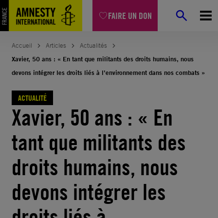
Aller
FAIRE UN DON
au
contenu
Accueil
Articles
Actualités
Xavier, 50 ans : « En tant que militants des droits humains, nous
devons intégrer les droits liés à l’environnement dans nos combats »
ACTUALITÉ
Xavier, 50 ans : « En
tant que militants des
droits humains, nous
devons intégrer les
droits liés à