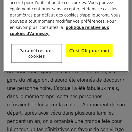
accord pour l'utilisation de ces cookies. Vous pouvez
également continuer sans accepter, et dans ce cas, les
paramètres par défaut des cookies s'appliqueront. Vous
pouvez à tout moment modifier vos préférences. Pour
en savoir plus, consultez la
politique relative aux
cookies d’Amnesty.
Qu’est-ce qui t’a donné envie de nous rejoindre ?
Paramètres des
C'est OK pour moi
Je suis originaire d’un village dans le Finistère Nord.
cookies
Quand j’étais enfant, mes parents ont accueilli Félix,
un Burkinabé. Quand il est arrivé chez nous, les
gens du village ont d’abord été étonnés de découvrir
une personne noire. L’accueil a été fabuleux mais,
dans le même temps, certaines personnes
refusaient de lui serrer la main… Au moment de son
départ, après avoir vécu dans plusieurs familles
pendant un an, on a organisé une grande fête pour
lui et tout un tas d’initiatives en faveur de son village