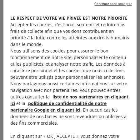
leur espoir le plus fou ou leur plus belle
Continuer sans accepter
victoire ? Direction Nantes, à la
LE RESPECT DE VOTRE VIE PRIVÉE EST NOTRE PRIORITÉ
rencontre de Xavier, 50 ans, membre
Accepter les cookies, c'est nous soutenir et réduire nos
d’Amnesty depuis 1994 !
frais de collecte afin que vos dons contribuent en
priorité à la lutte contre les atteintes aux droits humains
dans le monde.
Nous utilisons des cookies pour assurer le bon
fonctionnement de notre site, personnaliser le contenu
et les publicités, et analyser notre trafic. Les données à
caractère personnel et les cookies que nous collectons
peuvent être utilisés pour personnaliser les annonces.
Nous partageons aussi certaines informations sur votre
navigation avec nos partenaires. Vous pouvez entres
autres consulter la
liste de nos partenaires en cliquant
ici
et la
politique de confidentialité de notre
partenaire Google en cliquant ici
. En aucun cas les
données de nos bases ne sont revendues ou utilisées à
des fins commerciales.
En cliquant sur « OK J'ACCEPTE », vous donnez votre