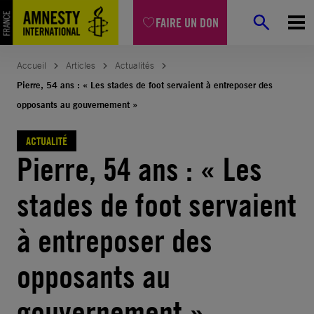
Aller
FAIRE UN DON
au
contenu
Accueil
Articles
Actualités
Pierre, 54 ans : « Les stades de foot servaient à entreposer des
opposants au gouvernement »
ACTUALITÉ
Pierre, 54 ans : « Les
stades de foot servaient
à entreposer des
opposants au
gouvernement »