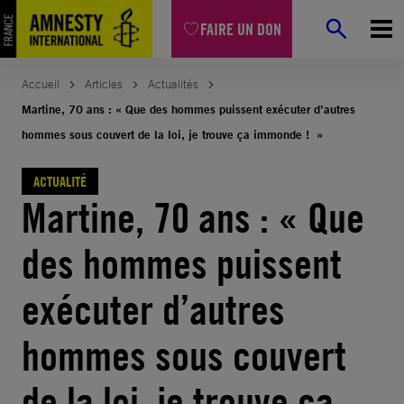
Aller
FAIRE UN DON
au
contenu
Accueil
Articles
Actualités
Martine, 70 ans : « Que des hommes puissent exécuter d’autres
hommes sous couvert de la loi, je trouve ça immonde ! »
ACTUALITÉ
Martine, 70 ans : « Que
des hommes puissent
exécuter d’autres
hommes sous couvert
de la loi, je trouve ça