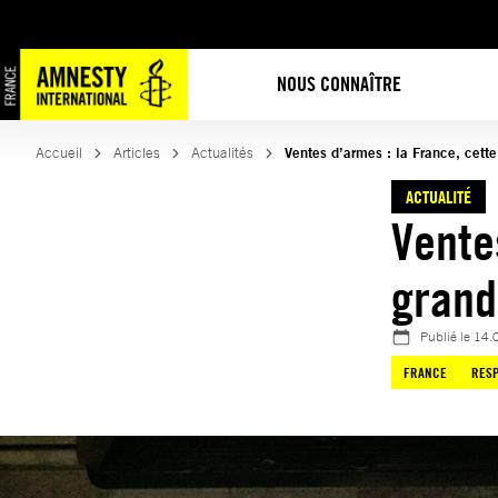
Aller
au
contenu
NOUS CONNAÎTRE
Accueil
Articles
Actualités
Ventes d’armes : la France, cett
ACTUALITÉ
Vente
grand
Publié le
14.
FRANCE
RESP