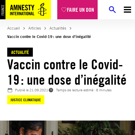
Aller
FAIRE UN DON
au
contenu
Accueil
Articles
Actualités
Vaccin contre le Covid-19 : une dose d’inégalité
ACTUALITÉ
Vaccin contre le Covid-
19 : une dose d’inégalité
Publié le
21.09.2021
Temps de lecture estimé : 6 minutes
JUSTICE CLIMATIQUE