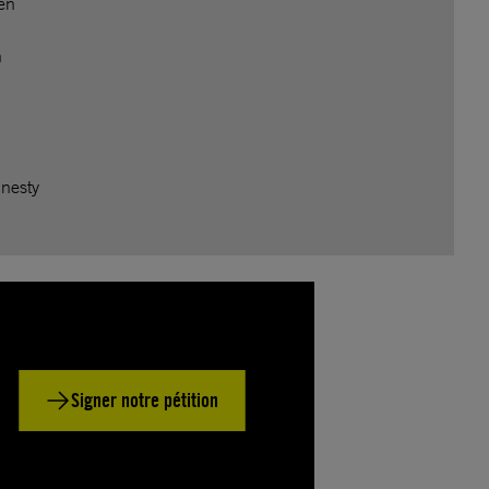
men
n
mnesty
Signer notre pétition