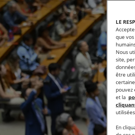
LE RES
Accepter
que vos 
humains
Nous ut
site, pe
données
être uti
certaine
pouvez e
et la
po
cliquant
utilisée
En cliqu
de ces 