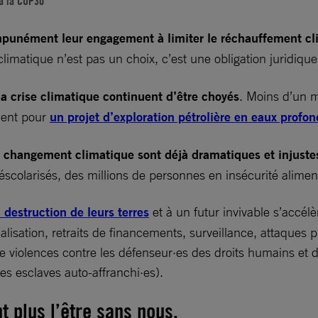
s à la COP30
 impunément leur engagement à limiter le réchauffement c
n climatique n’est pas un choix, c’est une obligation juridiqu
a crise climatique continuent d’être choyés
. Moins d’un m
ment pour
un projet d’exploration pétrolière en eaux profo
 changement climatique sont déjà dramatiques et injuste
scolarisés, des millions de personnes en insécurité aliment
destruction de leurs terres
et à un futur invivable s’accél
lisation, retraits de financements, surveillance, attaques p
s de violences contre les défenseur·es des droits humains e
 esclaves auto-affranchi·es).
t plus l’être sans nous.