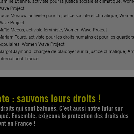
Camille Etienne, activiste pour la justice sociale et climatique, Wo
Wave Project
Lucie Morauw, activiste pour la justice sociale et climatique, Wome
Wave Project
Maïté Meeûs, activiste féministe, Women Wave Project
Mariam Touré, activiste pour les droits humains et pour les quartiers
populaires, Women Wave Project
Margot Jaymond, chargée de plaidoyer sur la justice climatique, A
International France
ète : sauvons leurs droits !
roits qui sont bafoués. C’est aussi notre futur sur
aqué. Ensemble, exigeons la protection des droits des
ent en France !