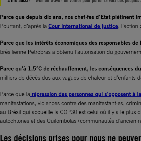
À lire aussi :
Women Wave : un voilier pour porter la voix des peuple
Parce que depuis dix ans, nos chef·fes d’Etat piétinent
Pourtant, d’après la
Cour international de justice
, l’actio
Parce que les intérêts économiques des responsables de l
brésilienne Petrobras a obtenu l’autorisation du gouverne
Parce qu’à 1,5°C de réchauffement, les conséquences du
milliers de décès dus aux vagues de chaleur et d’enfants dé
Parce que la
répression des personnes qui s’opposent à la 
manifestations, violences contre des manifestant·es, crimina
au Brésil qui accueille la COP30 est celui où il y a le plu
autochtones et des Quilombolas (communautés d’ancien·nes
Les décisions prises pour nous ne peuven