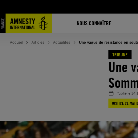
Aller
au
contenu
NOUS CONNAÎTRE
Accueil
Articles
Actualités
Une vague de résistance en sou
TRIBUNE
Une v
Somm
Publié le
14.
JUSTICE CLIMATI