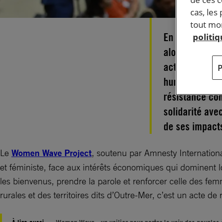
cas, les
tout mom
En ce 15 novem
politi
alors que les 
activistes cli
humains, voul
résistance con
solidarité ave
de ses impac
Le
Women Wave Project
, soutenu par Amnesty International,
et féministe, face aux intérêts économiques qui dominent lors
les bienvenus, prendre la parole et renforcer celle des 
rurales et des territoires dits d’Outre-Mer, c’est un acte de 