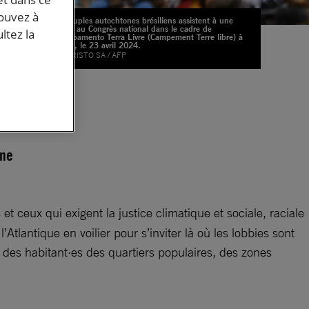
pouvez à
Des peuples autochtones brésiliens assistent à une
session au Congrès national dans le cadre de
ltez la
l'Acampamento Terra Livre (Campement Terre libre) à
Brasilia, le 23 avril 2024.
© EVARISTO SA / AFP
s
gne
et ceux qui exigent la justice climatique et sociale, raciale
Atlantique en voilier pour s’inviter là où les lobbies sont
des habitant·es des quartiers populaires, des zones