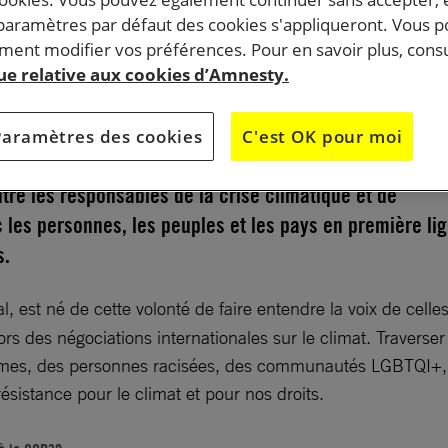
 paramètres par défaut des cookies s'appliqueront. Vous 
ent modifier vos préférences. Pour en savoir plus, consu
bre, journée mondiale de mobilisation pour le climat,
que relative aux cookies d’Amnesty.
négociations de la COP30 arrivent à mi-parcours, nous,
matiques, féministes, anti-racistes et ONG pour les droit
Paramètres des cookies
C'est OK pour moi
ons amplifier l’appel du Sommet des Peuples de
tre les responsables de la crise climatique et de
c les personnes, les peuples et les pays en première li
ts.
 est né de cette volonté de faire entendre la voix de celles 
 des négociations internationales sur le climat. Traverser l’
femmes, des personnes racisées, des communautés LGBTQI+, 
résistance pour le climat et pour nos droits.