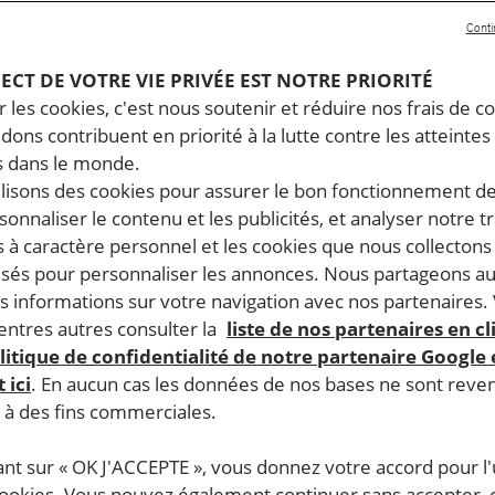
Conti
PECT DE VOTRE VIE PRIVÉE EST NOTRE PRIORITÉ
 les cookies, c'est nous soutenir et réduire nos frais de co
dons contribuent en priorité à la lutte contre les atteintes
 dans le monde.
ilisons des cookies pour assurer le bon fonctionnement d
rsonnaliser le contenu et les publicités, et analyser notre tr
 à caractère personnel et les cookies que nous collecton
lisés pour personnaliser les annonces. Nous partageons au
s informations sur votre navigation avec nos partenaires.
ntres autres consulter la
liste de nos partenaires en cl
litique de confidentialité de notre partenaire Google
 ici
. En aucun cas les données de nos bases ne sont rev
s à des fins commerciales.
ant sur « OK J'ACCEPTE », vous donnez votre accord pour l'u
cookies. Vous pouvez également continuer sans accepter, 