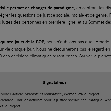
 civile permet de changer de paradigme
, en centrant les di
tégrer les questions de justice sociale, raciale et de genre
les luttes des personnes en première ligne, et au Sommet de
x quinze jours de la COP,
nous n’oublions pas que l’Amériqu
eur vie chaque jour. Nous ne détournerons pas le regard en 
ù des décisions climatiques seront prises. Sauver la planète
Signataires
:
Coline Balfroid, vidéaste et réalisatrice, Women Wave Project
Adélaïde Charlier, activiste pour la justice sociale et climatique, W
Wave Project