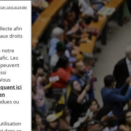
nuer sans accepter
llecte afin
 aux droits
e notre
afic. Les
s peuvent
ssi
 Vous
iquant ici
 en
endues ou
tilisation
et dans ce