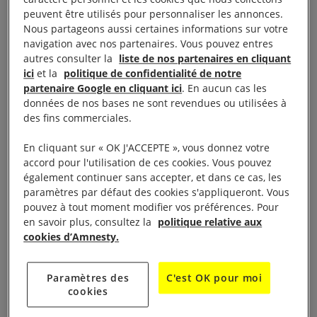
préféré fuir en France. Depuis, l’affaire végète.
peuvent être utilisés pour personnaliser les annonces.
Nous partageons aussi certaines informations sur votre
«
C’est un déni de justice,
s’insurge Me Toumi Ben
navigation avec nos partenaires. Vous pouvez entres
Farhat, défenseur de la famille Laabidi.
Dès qu’un
autres consulter la
liste de nos partenaires en cliquant
policier est accusé, des pressions sont exercées sur
ici
et la
politique de confidentialité de notre
partenaire Google en cliquant ici
. En aucun cas les
les témoins et les magistrats
».
données de nos bases ne sont revendues ou utilisées à
des fins commerciales.
Devant la salle d’audience, l’inquiétude gagne. «
Il y
En cliquant sur « OK J'ACCEPTE », vous donnez votre
a plein de flics, j’aime pas trop ça
», s’alarme un
accord pour l'utilisation de ces cookies. Vous pouvez
avocat. Chacun se souvient de leur précédente
également continuer sans accepter, et dans ce cas, les
démonstration de force. En février 2018, des agents
paramètres par défaut des cookies s'appliqueront. Vous
pouvez à tout moment modifier vos préférences. Pour
avaient investi le tribunal avec leurs armes afin
en savoir plus, consultez la
politique relative aux
d’exiger la libération de cinq des leurs, accusés de
cookies d’Amnesty.
torture par un détenu. «
Ils ont retrouvé leurs vieilles
habitudes et font ce qu’ils veulent
», poursuit
Paramètres des
C'est OK pour moi
l’homme en robe noire. Un policier qui m’a vu
cookies
prendre des notes m’interpelle : «
Vous êtes