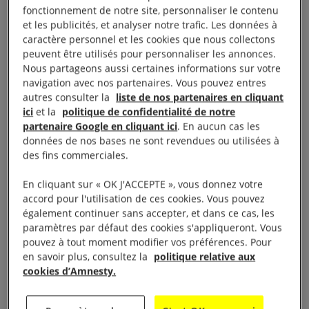
fonctionnement de notre site, personnaliser le contenu
aussi un piège, parce qu’il y a toujours un moment
et les publicités, et analyser notre trafic. Les données à
où y être fidèle, c’est la trahir. Quand on repère en
caractère personnel et les cookies que nous collectons
politique, en esthétique, une volonté de changer, on
peuvent être utilisés pour personnaliser les annonces.
Nous partageons aussi certaines informations sur votre
finit par la fixer en tradition. Vouloir continuer à
navigation avec nos partenaires. Vous pouvez entres
répéter la grande geste des avant-gardes, la
autres consulter la
liste de nos partenaires en cliquant
transgression, la subversion, « le pas de plus » dirait
ici
et la
politique de confidentialité de notre
partenaire Google en cliquant ici
. En aucun cas les
Rimbaud, devient une norme. Si on continue à
données de nos bases ne sont revendues ou utilisées à
changer on est fidèle à la lettre mais on trahit
des fins commerciales.
l’esprit, puisque du coup on réinvente une tradition,
En cliquant sur « OK J'ACCEPTE », vous donnez votre
la tradition du moderne, du changement. Il faut être
accord pour l'utilisation de ces cookies. Vous pouvez
fidèle à l’impulsion originelle de la modernité mais
également continuer sans accepter, et dans ce cas, les
en comprenant que proclamer le changement finit
paramètres par défaut des cookies s'appliqueront. Vous
pouvez à tout moment modifier vos préférences. Pour
par le détruire. Il faut trouver une ruse. Je suis très
en savoir plus, consultez la
politique relative aux
attentif à cette idée de ruse. L’Histoire est aussi un
cookies d’Amnesty.
jeu, avec une série de coups. Et le mauvais
moderne pour moi, c’est celui qui veut rejouer le