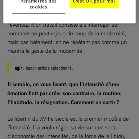
Paramètres des
C'est OK pour moi
même coup. Le propre du coup, c’est de ne
cookies
marcher qu’une fois. Au moment de le rejouer, vous
l’éventez. Mon travail consiste à s’interroger sur
comment on peut rejouer le coup de la modernité,
mais pas bêtement, en ne répétant pas comme un
mantra le geste de la modernité.
Agir :
Aucun article sélectionné.
Il semble, en vous lisant, que l’intensité d’une
émotion finit par créer son contraire, la routine,
l’habitude, la résignation. Comment en sortir ?
Le libertin du XVIIIe siècle est le premier modèle de
l’intensité. Il a voulu régler sa vie sur une sorte
d’économie des intensités, de la force de la libido,