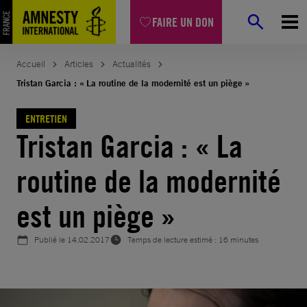
Aller
FAIRE UN DON
au
contenu
Accueil
Articles
Actualités
Tristan Garcia : « La routine de la modernité est un piège »
ENTRETIEN
Tristan Garcia : « La
routine de la modernité
est un piège »
Publié le
14.02.2017
Temps de lecture estimé : 16 minutes