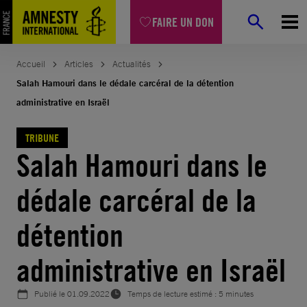
Aller
FAIRE UN DON
au
contenu
Accueil
Articles
Actualités
Salah Hamouri dans le dédale carcéral de la détention
administrative en Israël
TRIBUNE
Salah Hamouri dans le
dédale carcéral de la
détention
administrative en Israël
Publié le
01.09.2022
Temps de lecture estimé : 5 minutes