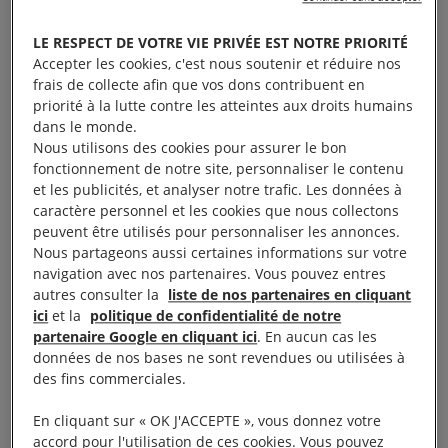
défenseure des droits humains,
demandent sa libération immédiate.
LE RESPECT DE VOTRE VIE PRIVÉE EST NOTRE PRIORITÉ
Accepter les cookies, c'est nous soutenir et réduire nos
frais de collecte afin que vos dons contribuent en
C’est un scénario qui semble inimaginable, sauf
priorité à la lutte contre les atteintes aux droits humains
pour ceux qui le vivent au quotidien. Chaque matin,
dans le monde.
Nous utilisons des cookies pour assurer le bon
dans les territoires palestiniens occupés, vous
fonctionnement de notre site, personnaliser le contenu
risquez d’être réveillé par l’intrusion de l’armée à
et les publicités, et analyser notre trafic. Les données à
votre domicile, ou arrêté lorsque vous vous rendez à
caractère personnel et les cookies que nous collectons
peuvent être utilisés pour personnaliser les annonces.
votre travail, sans qu’aucune charge ne vous soit
Nous partageons aussi certaines informations sur votre
notifiée. Une juridiction militaire décide alors que
navigation avec nos partenaires. Vous pouvez entres
vous représentez « une menace pour la sécurité »,
autres consulter la
liste de nos partenaires en cliquant
ici
et la
politique de confidentialité de notre
et vous place en « détention administrative »
partenaire Google en cliquant ici
. En aucun cas les
pendant trois mois. Sans jugement. Sans preuve. A
données de nos bases ne sont revendues ou utilisées à
peine une suspicion.
des fins commerciales.
En cliquant sur « OK J'ACCEPTE », vous donnez votre
Un cauchemar ? Une fiction dystopique digne d’un
accord pour l'utilisation de ces cookies. Vous pouvez