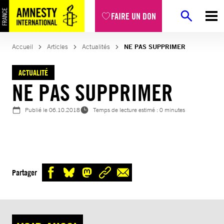
Aller
FAIRE UN DON
au
contenu
Accueil
Articles
Actualités
NE PAS SUPPRIMER
ACTUALITÉ
NE PAS SUPPRIMER
Publié le
06.10.2018
Temps de lecture estimé : 0 minutes
Partager