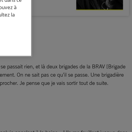
pouvez à
ltez la
 ne se passait rien, et là deux brigades de la BRAV [Brigade
ttement. On ne sait pas ce qu’il se passe. Une brigadière
eprocher. Je pense que je vais sortir tout de suite.