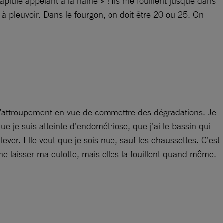
pluie appelant à la haine » ! Ils me fouillent jusque dans
t à pleuvoir. Dans le fourgon, on doit être 20 ou 25. On
 d’attroupement en vue de commettre des dégradations. Je
e je suis atteinte d’endométriose, que j’ai le bassin qui
ver. Elle veut que je sois nue, sauf les chaussettes. C’est
me laisser ma culotte, mais elles la fouillent quand même.