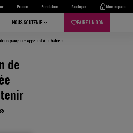
er
Presse
Fondation
Boutique
Mon espace
NOUS SOUTENIR
FAIRE UN DON
nir un parapluie appelant à la haine »
n de
sée
tenir
 »