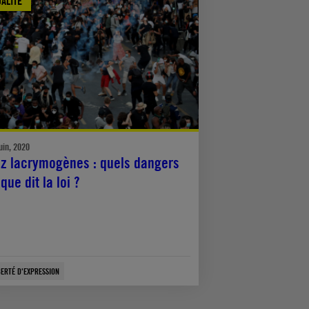
ALITÉ
uin, 2020
z lacrymogènes : quels dangers
 que dit la loi ?
BERTÉ D'EXPRESSION