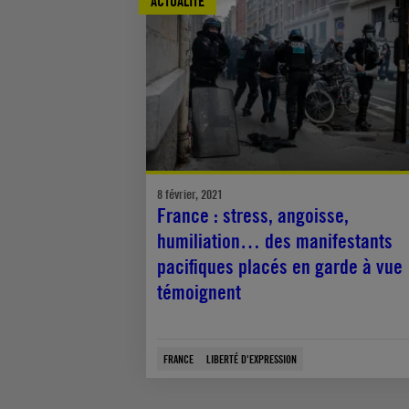
ACTUALITÉ
8 février, 2021
France : stress, angoisse,
humiliation… des manifestants
pacifiques placés en garde à vue
témoignent
FRANCE
LIBERTÉ D'EXPRESSION