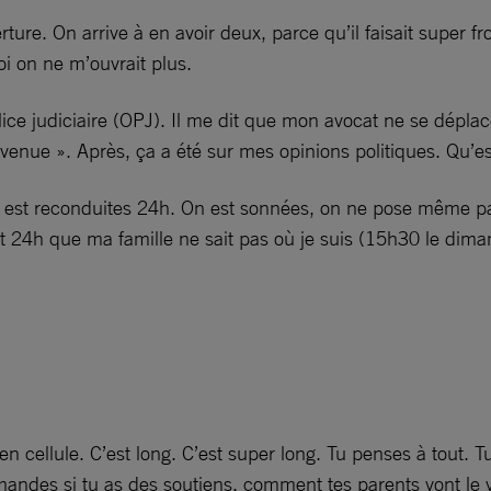
ure. On arrive à en avoir deux, parce qu’il faisait super fro
 Moi on ne m’ouvrait plus.
olice judiciaire (OPJ). Il me dit que mon avocat ne se dépla
es venue ». Après, ça a été sur mes opinions politiques. 
on est reconduites 24h. On est sonnées, on ne pose même pas
it 24h que ma famille ne sait pas où je suis (15h30 le dima
e en cellule. C’est long. C’est super long. Tu penses à tou
demandes si tu as des soutiens, comment tes parents vont le