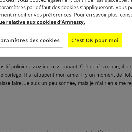
 paramètres par défaut des cookies s'appliqueront. Vous 
ent modifier vos préférences. Pour en savoir plus, consu
que relative aux cookies d’Amnesty.
Paramètres des cookies
C'est OK pour moi
spositif policier assez impressionnant. C’était très calme, il
 le cortège. [Ils] attrapent mon amie. Il y un moment de flo
laisse faire. Je suis un peu sonnée, mais je n’ai rien à me r