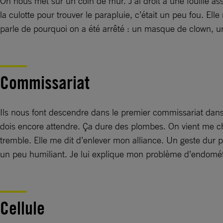
On nous met sur un coin de mur. J’ai droit à une fouille as
la culotte pour trouver le parapluie, c’était un peu fou. El
parle de pourquoi on a été arrêté : un masque de clown, u
Commissariat
Ils nous font descendre dans le premier commissariat dans
dois encore attendre. Ça dure des plombes. On vient me cher
tremble. Elle me dit d’enlever mon alliance. Un geste dur p
un peu humiliant. Je lui explique mon problème d’endométri
Cellule