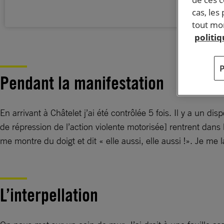
cas, les
tout mom
politi
Pendant la manifestation
En arrivant à Châtelet j’ai été contrôlée 5 fois. Il y a un di
de répression de l’action violente motorisée] rentrent dans
me montre du doigt et dit « elle aussi, elle aussi !». Je me 
L’interpellation