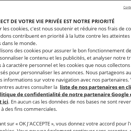
Conti
illeuse sociale dans un centre à Amiens, 40 ans, marié
PECT DE VOTRE VIE PRIVÉE EST NOTRE PRIORITÉ
nfants adolescents, militante Gilet Jaune depuis
 les cookies, c'est nous soutenir et réduire nos frais de co
 et membre du Collectif des Mutilés pour l’Exemple –
dons contribuent en priorité à la lutte contre les atteintes
à vue, classement sans suite.
 dans le monde.
ilisons des cookies pour assurer le bon fonctionnement d
rsonnaliser le contenu et les publicités, et analyser notre tr
lle manifestait pacifiquement contre la proposition de loi «
 à caractère personnel et les cookies que nous collecton
lule, privée de liberté, pour avoir simplement manifesté. Co
lisés pour personnaliser les annonces. Nous partageons au
elle vécu sa garde à vue ? Voici son témoignage.
s informations sur votre navigation avec nos partenaires.
ntres autres consulter la
liste de nos partenaires en cl
litique de confidentialité de notre partenaire Google
 ici
. En aucun cas les données de nos bases ne sont rev
s à des fins commerciales.
ant sur « OK J'ACCEPTE », vous donnez votre accord pour l'u
cookies. Vous pouvez également continuer sans accepter, 