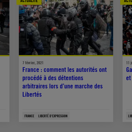
ACTUALITÉ
ACTU
7 février, 2021
11 j
France : comment les autorités ont
Ga
procédé à des détentions
et
arbitraires lors d’une marche des
Libertés
FRANCE
LIBERTÉ D'EXPRESSION
LI