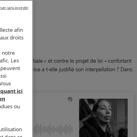
nuer sans accepter
e,
llecte afin
 aux droits
e notre
afic. Les
 Sécurité Globale » et contre le projet de loi « confortant
s peuvent
mment la police a t-elle justifié son interpellation ? Dans
ssi
 Vous
iquant ici
 en
endues ou
tilisation
et dans ce