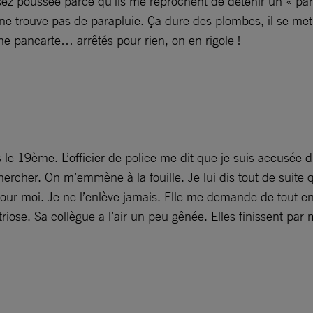
sez poussée parce qu’ils me reprochent de détenir un « para
le ne trouve pas de parapluie. Ça dure des plombes, il se me
ne pancarte… arrêtés pour rien, on en rigole !
 le 19ème. L’officier de police me dit que je suis accusée
cher. On m’emmène à la fouille. Je lui dis tout de suite qu
our moi. Je ne l’enlève jamais. Elle me demande de tout enle
ose. Sa collègue a l’air un peu gênée. Elles finissent par 