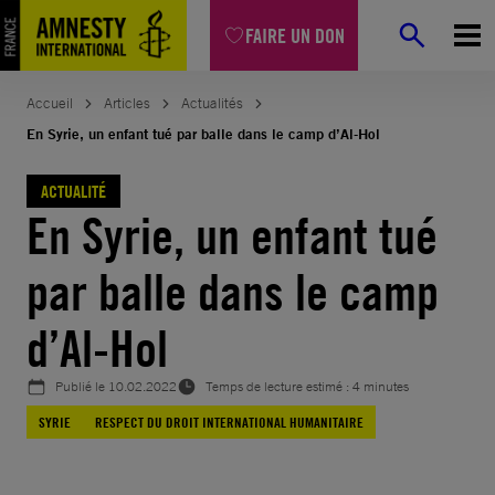
Aller
FAIRE UN DON
au
contenu
Accueil
Articles
Actualités
En Syrie, un enfant tué par balle dans le camp d’Al-Hol
ACTUALITÉ
En Syrie, un enfant tué
par balle dans le camp
d’Al-Hol
Publié le
10.02.2022
Temps de lecture estimé : 4 minutes
SYRIE
RESPECT DU DROIT INTERNATIONAL HUMANITAIRE