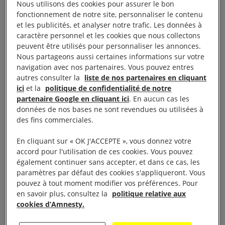
des femmes et des enfants dans l’annexe, une zone
Nous utilisons des cookies pour assurer le bon
fonctionnement de notre site, personnaliser le contenu
de ce camp qui accueille l’ensemble des femmes et
et les publicités, et analyser notre trafic. Les données à
des enfants venus de pays tiers autres que l’Irak.
caractère personnel et les cookies que nous collectons
peuvent être utilisés pour personnaliser les annonces.
Nous partageons aussi certaines informations sur votre
À lire aussi :
En Syrie, 27 000 enfants prisonniers
navigation avec nos partenaires. Vous pouvez entres
abandonnés dans l’enfer du camp d’Al-Hol
autres consulter la
liste de nos partenaires en cliquant
ici
et la
politique de confidentialité de notre
partenaire Google en cliquant ici
. En aucun cas les
données de nos bases ne sont revendues ou utilisées à
Des milliers d’enfants face
des fins commerciales.
à la misère
En cliquant sur « OK J'ACCEPTE », vous donnez votre
accord pour l'utilisation de ces cookies. Vous pouvez
également continuer sans accepter, et dans ce cas, les
paramètres par défaut des cookies s'appliqueront. Vous
La mort d’un mineur à Al-Hol rappelle au monde de
pouvez à tout moment modifier vos préférences. Pour
manière glaçante les conditions éprouvantes dans
en savoir plus, consultez la
politique relative aux
lesquelles des dizaines de milliers d’enfants vivent
cookies d’Amnesty.
depuis des années. L’inaction internationale