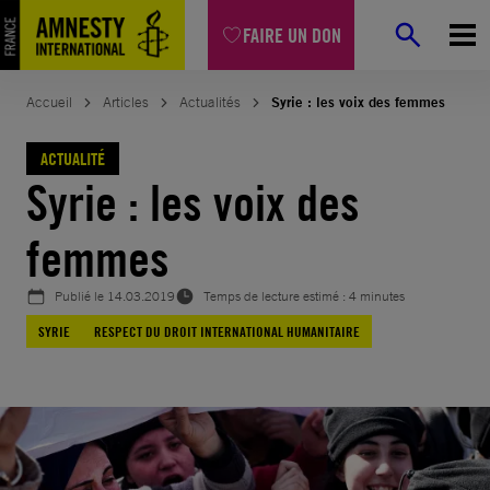
Aller
FAIRE UN DON
au
contenu
Accueil
Articles
Actualités
Syrie : les voix des femmes
ACTUALITÉ
Syrie : les voix des
femmes
Publié le
14.03.2019
Temps de lecture estimé : 4 minutes
SYRIE
RESPECT DU DROIT INTERNATIONAL HUMANITAIRE