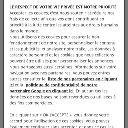
raison de leur engagement humanitaire et politique,
LE RESPECT DE VOTRE VIE PRIVÉE EST NOTRE PRIORITÉ
et aussi pour avoir tenté de savoir ce qu’il était arrivé
Accepter les cookies, c'est nous soutenir et réduire nos
à leurs proches victimes d’une disparition forcée ou
frais de collecte afin que vos dons contribuent en
priorité à la lutte contre les atteintes aux droits humains
d’un enlèvement. Elles se sont dites préoccupées
dans le monde.
par leur sous-représentation dans les processus
Nous utilisons des cookies pour assurer le bon
décisionnels concernant l’avenir de la Syrie.
fonctionnement de notre site, personnaliser le contenu
et les publicités, et analyser notre trafic. Les données à
caractère personnel et les cookies que nous collectons
peuvent être utilisés pour personnaliser les annonces.
Nous partageons aussi certaines informations sur votre
navigation avec nos partenaires. Vous pouvez entres
autres consulter la
liste de nos partenaires en cliquant
ici
et la
politique de confidentialité de notre
partenaire Google en cliquant ici
. En aucun cas les
données de nos bases ne sont revendues ou utilisées à
des fins commerciales.
En cliquant sur « OK J'ACCEPTE », vous donnez votre
accord pour l'utilisation de ces cookies. Vous pouvez
également continuer sans accepter, et dans ce cas, les