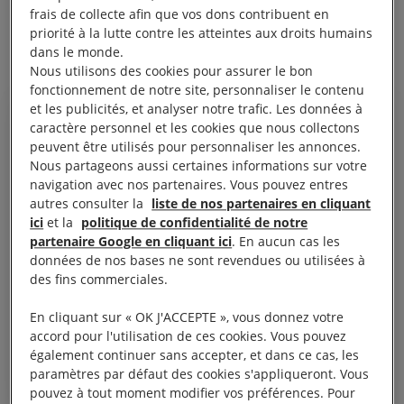
frais de collecte afin que vos dons contribuent en
aiguë et une violente tempête de neige, entrave
priorité à la lutte contre les atteintes aux droits humains
l’acheminement de l’aide humanitaire.
dans le monde.
Nous utilisons des cookies pour assurer le bon
fonctionnement de notre site, personnaliser le contenu
et les publicités, et analyser notre trafic. Les données à
caractère personnel et les cookies que nous collectons
peuvent être utilisés pour personnaliser les annonces.
Nous partageons aussi certaines informations sur votre
La communauté internationale
navigation avec nos partenaires. Vous pouvez entres
doit immédiatement mobiliser des
autres consulter la
liste de nos partenaires en cliquant
ressources afin de soutenir les
ici
et la
politique de confidentialité de notre
partenaire Google en cliquant ici
. En aucun cas les
efforts de sauvetage et de
données de nos bases ne sont revendues ou utilisées à
réhabilitation dans le nord de la
des fins commerciales.
Syrie.
En cliquant sur « OK J'ACCEPTE », vous donnez votre
Aya Majzoub, directrice régionale adjointe pour le Moyen-Orient
accord pour l'utilisation de ces cookies. Vous pouvez
et l’Afrique du Nord à Amnesty International
également continuer sans accepter, et dans ce cas, les
paramètres par défaut des cookies s'appliqueront. Vous
pouvez à tout moment modifier vos préférences. Pour