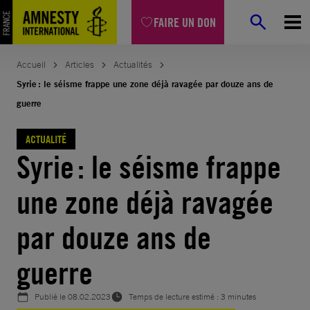
Aller
FAIRE UN DON
au
contenu
Accueil
Articles
Actualités
Syrie : le séisme frappe une zone déjà ravagée par douze ans de
guerre
ACTUALITÉ
Syrie : le séisme frappe
une zone déjà ravagée
par douze ans de
guerre
Publié le
08.02.2023
Temps de lecture estimé : 3 minutes