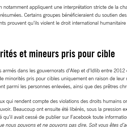
 notamment appliquent une interprétation stricte de la cha
présumées. Certains groupes bénéficieraient du soutien des
prouvent qu’ils violent le droit international humanitaire (
rités et mineurs pris pour cible
rmés dans les gouvernorats d’Alep et d’Idlib entre 2012 et
 minorités pris pour cibles uniquement en raison de leur 
ent parmi les personnes enlevées, ainsi que des prêtres chré
ciaux qui rendent compte des violations des droits humains o
oir. Beaucoup ont ensuite été libérés, sous la pression exe
ré qu’il avait cessé de publier sur Facebook toute informatio
que nous pouvons et ne pouvons pas dire. Soit vous êtes d’acc