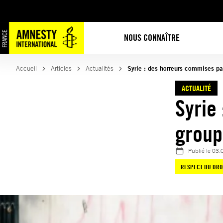
Aller
au
contenu
NOUS CONNAÎTRE
Accueil
Articles
Actualités
Syrie : des horreurs commises p
ACTUALITÉ
Syrie
group
Publié le
03.
RESPECT DU DRO