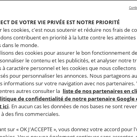
Conti
PECT DE VOTRE VIE PRIVÉE EST NOTRE PRIORITÉ
 les cookies, c'est nous soutenir et réduire nos frais de co
dons contribuent en priorité à la lutte contre les atteintes
 dans le monde.
ilisons des cookies pour assurer le bon fonctionnement d
rsonnaliser le contenu et les publicités, et analyser notre tr
 à caractère personnel et les cookies que nous collecton
lisés pour personnaliser les annonces. Nous partageons au
s informations sur votre navigation avec nos partenaires.
ntres autres consulter la
liste de nos partenaires en cl
litique de confidentialité de notre partenaire Google
 ici
. En aucun cas les données de nos bases ne sont rev
s à des fins commerciales.
ant sur « OK J'ACCEPTE », vous donnez votre accord pour l'u
cookies. Vous pouvez également continuer sans accepter, 