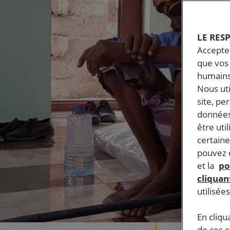
LE RES
Accepter
que vos 
humains
Nous ut
site, pe
données
être uti
certaine
pouvez e
et la
po
cliquant
utilisée
En cliqu
de ces 