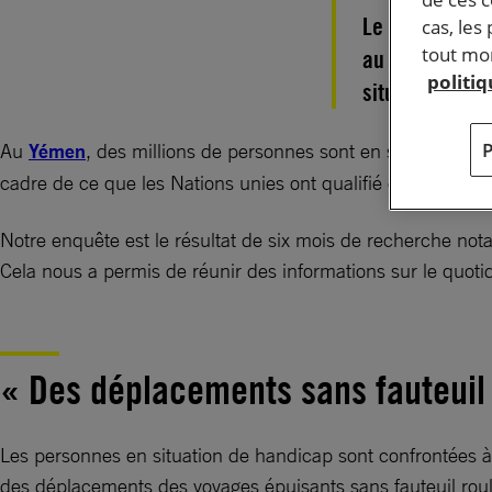
Le conflit arm
cas, les
tout mom
au monde. C’e
politi
situation de h
Au
Yémen
, des millions de personnes sont en situation de
cadre de ce que les Nations unies ont qualifié de pire cri
Notre enquête est le résultat de six mois de recherche no
Cela nous a permis de réunir des informations sur le quot
« Des déplacements sans fauteuil 
Les personnes en situation de handicap sont confrontées à d
des déplacements des voyages épuisants sans fauteuil roula