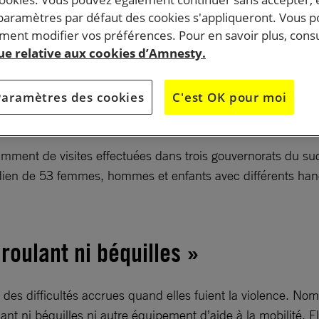
é a appauvri le pays et provoqué la pire crise humanita
 paramètres par défaut des cookies s'appliqueront. Vous 
ent modifier vos préférences. Pour en savoir plus, consu
st dans ce contexte que 4,5 millions de personnes en
que relative aux cookies d’Amnesty.
andicap luttent pour survivre.
Paramètres des cookies
C'est OK pour moi
 handicap. Elles endurent depuis des années le conflit armé 
se humanitaire au monde.
tamment de visites effectuées dans trois gouvernorats du s
idien de 53 femmes, hommes et enfants avec différents han
roulant ni béquilles »
es difficultés accrues quand elles fuient la violence. Nomb
nt ni béquilles ni autre équipement d’aide à la mobilité. E