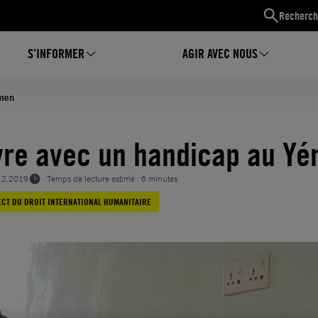
Recherch
S’INFORMER
AGIR AVEC NOUS
émen
vre avec un handicap au Y
12.2019
Temps de lecture estimé : 6 minutes
CT DU DROIT INTERNATIONAL HUMANITAIRE