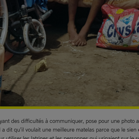
yant des difficultés à communiquer, pose pour une photo alor
it qu’il voulait une meilleure matelas parce que le sien étai
ur utiliser les latrines et les personnes qui urinaient sur le