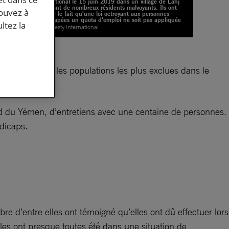
International le 15 juin 2019 dans un village de Lahj
comptant de nombreux résidents malvoyants. Ils ont
ire
pouvez à
déploré le fait qu'une loi octroyant aux personnes
handicapées un quota d'emploi ne soit pas appliquée
ltez la
© Amnesty International
et sont parmi les populations les plus exclues dans le
ud du Yémen, d’entretiens avec une centaine de personnes.
dicaps.
re d’entre elles ont témoigné qu’elles ont dû effectuer lors
lles ont presque toutes été dans une situation de