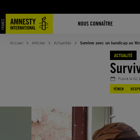
Aller
au
contenu
NOUS CONNAÎTRE
Accueil
Articles
Actualités
Survivre avec un handicap au Y
ACTUALITÉ
Survi
Publié le
02.
YÉMEN
RESPE