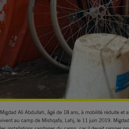
Migdad Ali Abdullah, âgé de 18 ans, à mobilité réduite et a
vivent au camp de Mishqafa, Lahj, le 11 juin 2019. Migdad a d
les installations sanitaires du camp, car il devait ramper po