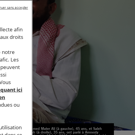
nuer sans accepter
llecte afin
 aux droits
e notre
afic. Les
s peuvent
ssi
 Vous
iquant ici
 en
endues ou
tilisation
Mohammed Mater Ali (à gauche), 45 ans, et Saleh
Abdullah (à droite), 35 ans, ont parlé à Amnesty
et dans ce