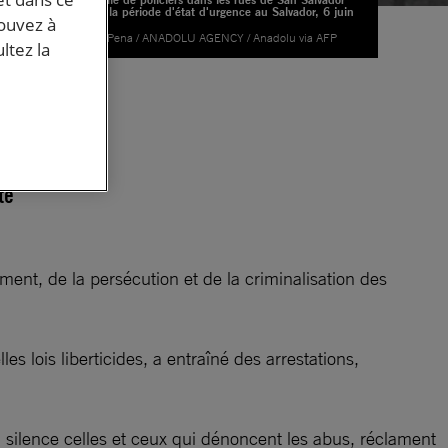
durant la période d'état d'urgence au Salvador, 6 juin
pouvez à
2022.
© Alex Pena / ANADOLU AGENCY / Anadolu via AFP
ltez la
 du
te
nt, de la persécution et de la criminalisation des
s lois liberticides, a entraîné des arrestations,
u silence celles et ceux qui dénoncent les abus, réclament