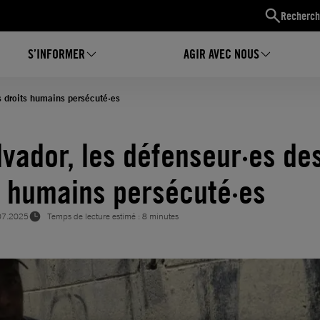
Recherch
S’INFORMER
AGIR AVEC NOUS
s droits humains persécuté·es
lvador, les défenseur·es de
s humains persécuté·es
07.2025
Temps de lecture estimé : 8 minutes