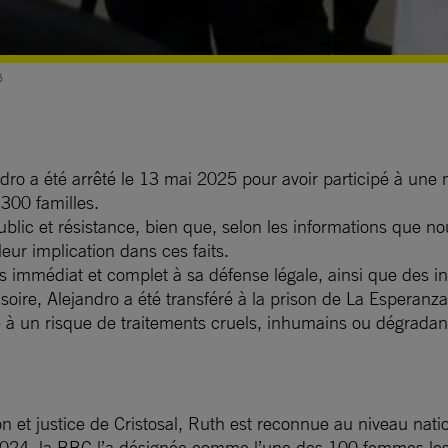
25
ro a été arrêté le 13 mai 2025 pour avoir participé à une m
 300 familles.
ublic et résistance, bien que, selon les informations que no
leur implication dans ces faits.
cès immédiat et complet à sa défense légale, ainsi que des in
soire, Alejandro a été transféré à la prison de La Esperanza
 à un risque de traitements cruels, inhumains ou dégradant
on et justice de Cristosal, Ruth est reconnue au niveau nati
En 2024, la BBC l’a désignée comme l’une des 100 femmes le