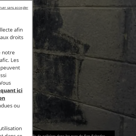
nuer sans accepter
llecte afin
 aux droits
e notre
afic. Les
s peuvent
ssi
 Vous
iquant ici
 en
endues ou
tilisation
et dans ce
Patrouille de policiers dans les rues de San Salvador