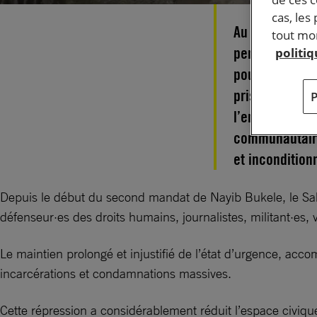
cas, les
Au Salvador, l
tout mom
persécution et
politi
pouvoir. Dans 
prisonnier d’o
l’environnemen
communautaire
et inconditio
Depuis le début du second mandat de Nayib Bukele, le Salv
défenseur·es des droits humains, journalistes, militant·es, v
Le maintien prolongé et injustifié de l’état d’urgence, acco
incarcérations et condamnations massives.
Cette répression a considérablement réduit l’espace civique