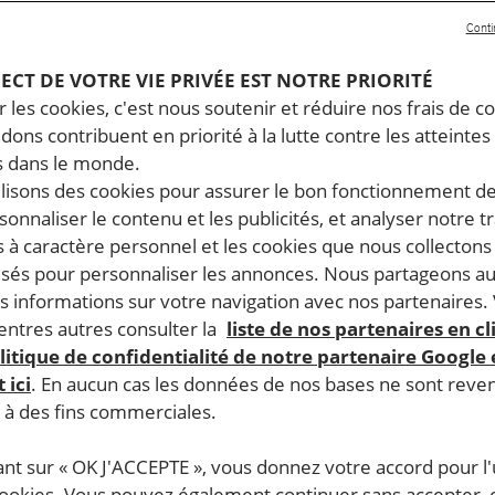
Conti
PECT DE VOTRE VIE PRIVÉE EST NOTRE PRIORITÉ
 les cookies, c'est nous soutenir et réduire nos frais de co
dons contribuent en priorité à la lutte contre les atteintes
 dans le monde.
ilisons des cookies pour assurer le bon fonctionnement d
rsonnaliser le contenu et les publicités, et analyser notre tr
 à caractère personnel et les cookies que nous collecton
lisés pour personnaliser les annonces. Nous partageons au
s informations sur votre navigation avec nos partenaires.
ntres autres consulter la
liste de nos partenaires en cl
litique de confidentialité de notre partenaire Google
 ici
. En aucun cas les données de nos bases ne sont rev
s à des fins commerciales.
ant sur « OK J'ACCEPTE », vous donnez votre accord pour l'u
cookies. Vous pouvez également continuer sans accepter, 