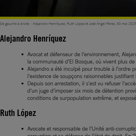
De gauche à droite : Alejandro Henríquez, Ruth López et José Ángel Pérez, 30 mai 20
Alejandro Henríquez
Avocat et défenseur de l’environnement, Alejand
la communauté d’El Bosque, où vivent plus de
Alejandro a été inculpé pour trouble à l’ordre p
l’existence de soupçons raisonnables justifiant 
Depuis son arrestation, il s’est vu refuser l’ac
d’un juge d’imposer six mois de détention provi
conditions de surpopulation extrême, et exposé
Ruth López
Avocate et responsable de l’Unité anti-corrupti
corruption et sa défense de l’état de droit. 