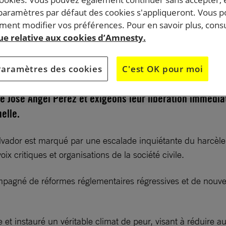
 paramètres par défaut des cookies s'appliqueront. Vous 
es autorités mènent une véritable entreprise de
ent modifier vos préférences. Pour en savoir plus, consu
 de criminalisation contre toute voix critique à l’égard
que relative aux cookies d’Amnesty.
ce contexte, nous décidons d’attribuer le statut de
pinion à l’avocate Ruth López, le défenseur de
Paramètres des cookies
C'est OK pour moi
t Alejandro Henríquez, et le pasteur et leader
 José Ángel Pérez et exigeons leur libération immédia
nnelle.
ador est marqué par une escalade inquiétante du harcèleme
oix critiques et organisations de la société civile.
mpagné de réformes réglementaires régressives et de nouvelle
 et instauré un véritable climat de peur, visant à réduire a