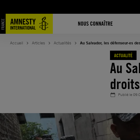
Aller
au
contenu
NOUS CONNAÎTRE
Accueil
Articles
Actualités
Au Salvador, les défenseur·es de
ACTUALITÉ
Au Sa
droit
Publié le
09.