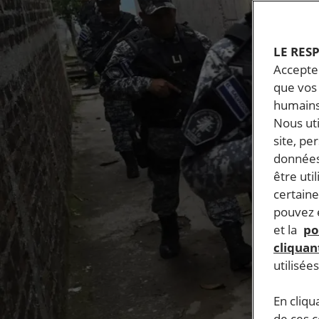
LE RES
Accepter
que vos 
humains
Nous ut
site, pe
données
être uti
certaine
pouvez e
et la
po
cliquant
utilisée
En cliqu
de ces 