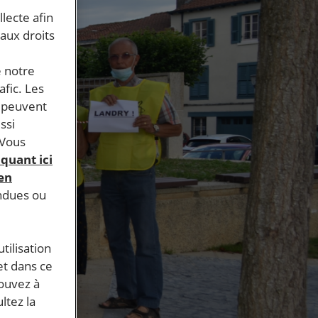
llecte afin
 aux droits
e notre
afic. Les
s peuvent
ssi
 Vous
iquant ici
 en
endues ou
tilisation
et dans ce
pouvez à
ltez la