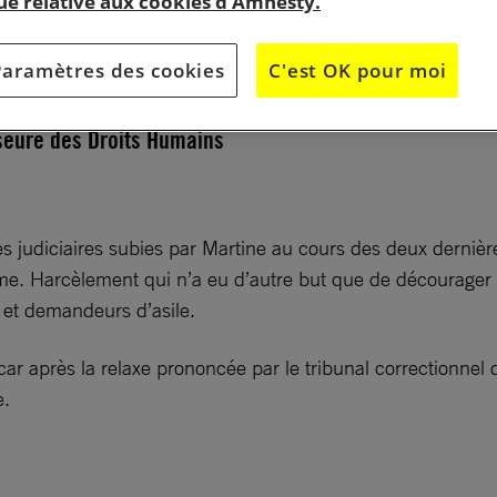
que relative aux cookies d’Amnesty.
Paramètres des cookies
C'est OK pour moi
de Brive et Saint-Junien affichent leur soutien à Martine
seure des Droits Humains
s judiciaires subies par Martine au cours des deux dernière
me. Harcèlement qui n’a eu d’autre but que de décourager ce
 et demandeurs d’asile.
 après la relaxe prononcée par le tribunal correctionnel de
e.