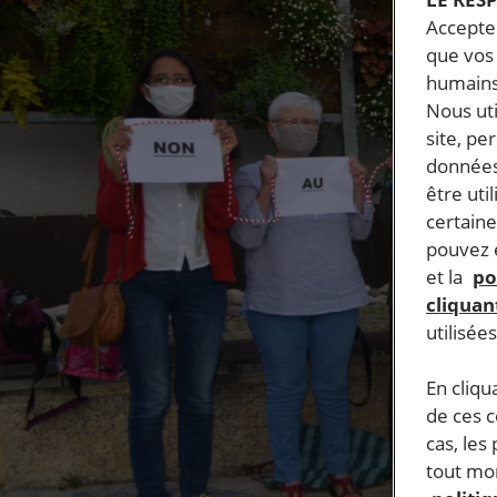
Accepter
que vos 
humains
Nous ut
site, pe
données
être uti
certaine
pouvez e
et la
po
cliquant
utilisée
En cliqu
de ces 
cas, les
tout mom