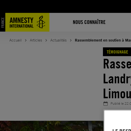
Aller
au
contenu
NOUS CONNAÎTRE
Accueil
Articles
Actualités
Rassemblement en soutien à Marti
TÉMOIGNAGE
Rasse
Landry
Limou
Publié le
22.
LE RES