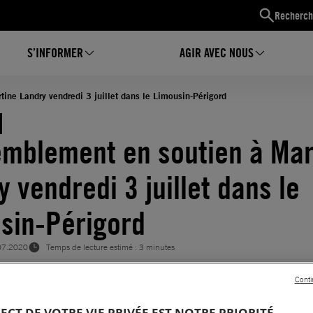
Recherch
S’INFORMER
AGIR AVEC NOUS
ne Landry vendredi 3 juillet dans le Limousin-Périgord
mblement en soutien à Mar
 vendredi 3 juillet dans le
sin-Périgord
07.2020
Temps de lecture estimé : 3 minutes
Conti
PECT DE VOTRE VIE PRIVÉE EST NOTRE PRIORITÉ