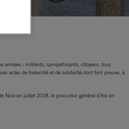
s années : militants, sympathisants, citoyens, tous
s actes de fraternité et de solidarité dont font preuve, à
 Nice en juillet 2018, le procureur général d’Aix en