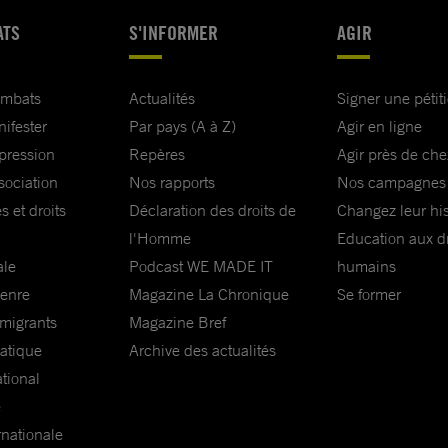
ATS
S'INFORMER
AGIR
ombats
Actualités
Signer une pétit
nifester
Par pays (A à Z)
Agir en ligne
xpression
Repères
Agir près de che
sociation
Nos rapports
Nos campagnes
s et droits
Déclaration des droits de
Changez leur his
l'Homme
Education aux dr
ale
Podcast WE MADE IT
humains
genre
Magazine La Chronique
Se former
 migrants
Magazine Bref
matique
Archive des actualités
ational
e
rnationale