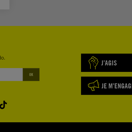
do.
J’AGIS
OK
JE M’ENGAG