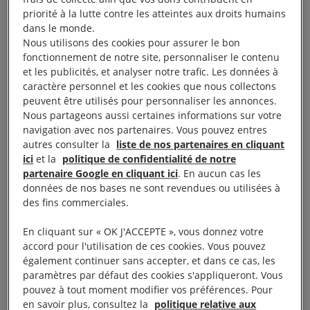
priorité à la lutte contre les atteintes aux droits humains
L’examen périodique d’un Etat est un cycle
dans le monde.
Nous utilisons des cookies pour assurer le bon
de six mois.Il commence par un dialogue
fonctionnement de notre site, personnaliser le contenu
interactif à Genève qui permet aux autres
et les publicités, et analyser notre trafic. Les données à
Etats de formuler des recommandations à
caractère personnel et les cookies que nous collectons
peuvent être utilisés pour personnaliser les annonces.
l’Etat examiné sur des éléments de sa
Nous partageons aussi certaines informations sur votre
politique de droits humains et de remarquer
navigation avec nos partenaires. Vous pouvez entres
des progrès ou au contraire des reculs ou
autres consulter la
liste de nos partenaires en cliquant
ici
et la
politique de confidentialité de notre
aggravations depuis l’examen précédent.
partenaire Google en cliquant ici
. En aucun cas les
Le 1er mai, la France recevra l’ensemble des
données de nos bases ne sont revendues ou utilisées à
observations des Etats. Elle aura ensuite
des fins commerciales.
jusqu’à novembre pour répondre à chaque
En cliquant sur « OK J'ACCEPTE », vous donnez votre
recommandation, en l’acceptant ou en la
accord pour l'utilisation de ces cookies. Vous pouvez
refusant. L’EPU s’achèvera alors, avec
également continuer sans accepter, et dans ce cas, les
paramètres par défaut des cookies s'appliqueront. Vous
l’adoption d’un rapport définitif qui
pouvez à tout moment modifier vos préférences. Pour
constituera un engagement politique fort de
en savoir plus, consultez la
politique relative aux