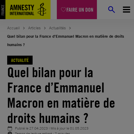
Aller
FAIRE UN DON
au
contenu
Accueil
Articles
Actualités
Quel bilan pour la France d’Emmanuel Macron en matière de droits
humains ?
ACTUALITÉ
Quel bilan pour la
France d’Emmanuel
Macron en matière de
droits humains ?
Publié le
27.04.2023
| Mis à jour le
01.05.2023
Temps de lecture estimé : 7 minutes