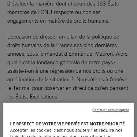
d’évaluer la manière dont chacun des 193 États
membres de l’ONU respecte ou non ses
engagements en matière de droits humains.
L’occasion de dresser un bilan de la politique de
droits humains de la France ces cinq dernières
années, sous le mandat d’Emmanuel Macron. Alors
quelle est la tendance générale de notre pays :
assiste-t-on à une régression de nos droits ou une
amélioration de la situation ? Nous étions à Genève
le 1er mai pour observer en direct ce qu’en pensent
les États. Explications.
Continuer sans accepter
L’EPU, COMMENT ÇA
LE RESPECT DE VOTRE VIE PRIVÉE EST NOTRE PRIORITÉ
MARCHE ?
Accepter les cookies, c'est nous soutenir et réduire nos
frais de collecte afin que vos dons contribuent en