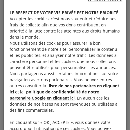
AFGHANISTAN : LE BESOIN
LE RESPECT DE VOTRE VIE PRIVÉE EST NOTRE PRIORITÉ
DE PROTÉGER LES FEMMES
Accepter les cookies, c'est nous soutenir et réduire nos
frais de collecte afin que vos dons contribuent en
ET LES FILLES
priorité à la lutte contre les atteintes aux droits humains
dans le monde.
Nous utilisons des cookies pour assurer le bon
fonctionnement de notre site, personnaliser le contenu
Depuis qu’ils ont repris le pouvoir en août 2021, les
et les publicités, et analyser notre trafic. Les données à
talibans mènent une véritable guerre contre les
caractère personnel et les cookies que nous collectons
femmes et les filles afghanes en restreignant
peuvent être utilisés pour personnaliser les annonces.
Nous partageons aussi certaines informations sur votre
dramatiquement leurs droits. Cette campagne de
navigation avec nos partenaires. Vous pouvez entres
persécution fondée sur le genre est organisée,
autres consulter la
liste de nos partenaires en cliquant
généralisée et systématique et pourrait constituer un
ici
et la
politique de confidentialité de notre
partenaire Google en cliquant ici
. En aucun cas les
crime contre l’humanité.
données de nos bases ne sont revendues ou utilisées à
des fins commerciales.
Nos deux rapports,
Mort à petit feu
(août 2022) et
En cliquant sur « OK J'ACCEPTE », vous donnez votre
La guerre des talibans contre les femmes
accord pour l'utilisation de ces cookies. Vous pouvez