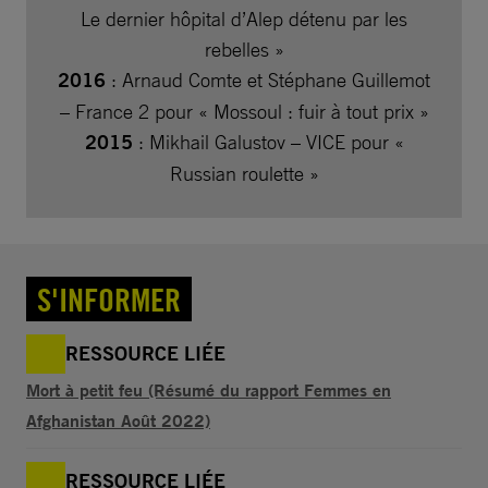
Le dernier hôpital d’Alep détenu par les
rebelles »
2016
: Arnaud Comte et Stéphane Guillemot
– France 2 pour « Mossoul : fuir à tout prix »
2015
: Mikhail Galustov – VICE pour «
Russian roulette »
S'INFORMER
RESSOURCE LIÉE
Mort à petit feu (Résumé du rapport Femmes en
Afghanistan Août 2022)
RESSOURCE LIÉE