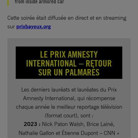
from inside armored car
Cette soirée était diffusée en direct et en streaming
sur
prixbayeux.org
LE PRIX AMNESTY
INTERNATIONAL – RETOUR
SUR UN PALMARÈS
Les derniers lauréats et lauréates du Prix
Amnesty International, qui récompense
chaque année le meilleur reportage télévision
(format court), sont :
2023 :
Nick Paton Walsh, Brice Lainé,
Nathalie Gallon et Étienne Dupont – CNN «