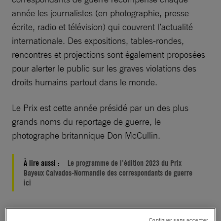
année les journalistes (en photographie, presse
écrite, radio et télévision) qui couvrent l’actualité
internationale. Des expositions, tables-rondes,
rencontres et projections sont également proposées
pour alerter le public sur les graves violations des
droits humains partout dans le monde.
Le Prix est cette année présidé par un des plus
grands noms du reportage de guerre, le
photographe britannique Don McCullin.
À lire aussi :
Le programme de l’édition 2023 du Prix
Bayeux Calvados-Normandie des correspondants de guerre
ici
Continuer sans accepter