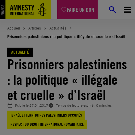
Aller
FAIRE UN DON
au
contenu
Accueil
Articles
Actualités
Prisonniers palestiniens : la politique « illégale et cruelle » d’Israël
ACTUALITÉ
Prisonniers palestiniens
: la politique « illégale
et cruelle » d’Israël
Publié le
27.04.2017
Temps de lecture estimé : 6 minutes
ISRAËL ET TERRITOIRES PALESTINIENS OCCUPÉS
RESPECT DU DROIT INTERNATIONAL HUMANITAIRE