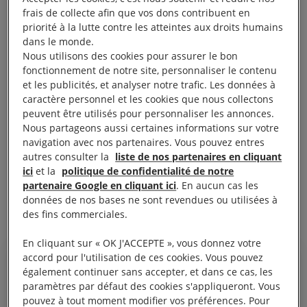
d’annuler pour des motifs de sécurité le droit d’un
frais de collecte afin que vos dons contribuent en
priorité à la lutte contre les atteintes aux droits humains
détenu de recevoir les visites de sa famille. « Ahmed
dans le monde.
» (son nom a été modifié pour protéger son
Nous utilisons des cookies pour assurer le bon
identité), 32 ans, originaire d’Hébron, se trouve en
fonctionnement de notre site, personnaliser le contenu
et les publicités, et analyser notre trafic. Les données à
détention administrative à la prison de Ketziot, dans
caractère personnel et les cookies que nous collectons
le désert du Néguev. Il n’a reçu qu’une seule fois la
peuvent être utilisés pour personnaliser les annonces.
visite de ses proches, alors qu’il a passé de manière
Nous partageons aussi certaines informations sur votre
navigation avec nos partenaires. Vous pouvez entres
intermittente cinq ans et demi dans les geôles
autres consulter la
liste de nos partenaires en cliquant
israéliennes entre 2005 et 2017. Il a été arrêté sept
ici
et la
politique de confidentialité de notre
fois au total. Sa détention administrative doit faire
partenaire Google en cliquant ici
. En aucun cas les
données de nos bases ne sont revendues ou utilisées à
l’objet d’un renouvellement le 29 juillet.
des fins commerciales.
En cliquant sur « OK J'ACCEPTE », vous donnez votre
accord pour l'utilisation de ces cookies. Vous pouvez
également continuer sans accepter, et dans ce cas, les
paramètres par défaut des cookies s'appliqueront. Vous
J'ai reçu une seule visite de ma
pouvez à tout moment modifier vos préférences. Pour