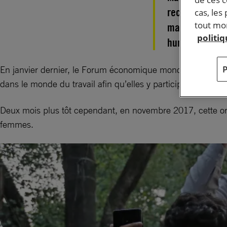
reconnues pour
cas, les
tout mom
manquements de
politi
humains. La lu
En janvier dernier, le Forum économique mondial a appelé à
dans le monde du travail afin qu’elles y participent au mê
Deux mois plus tôt cependant, en novembre 2017, cette org
femmes.