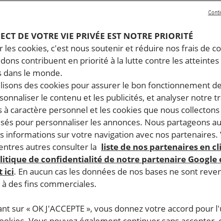
Conti
PECT DE VOTRE VIE PRIVÉE EST NOTRE PRIORITÉ
 les cookies, c'est nous soutenir et réduire nos frais de co
dons contribuent en priorité à la lutte contre les atteintes
 dans le monde.
ilisons des cookies pour assurer le bon fonctionnement d
rsonnaliser le contenu et les publicités, et analyser notre tr
 à caractère personnel et les cookies que nous collecton
lisés pour personnaliser les annonces. Nous partageons au
s informations sur votre navigation avec nos partenaires.
ntres autres consulter la
liste de nos partenaires en cl
litique de confidentialité de notre partenaire Google
 ici
. En aucun cas les données de nos bases ne sont rev
s à des fins commerciales.
ant sur « OK J'ACCEPTE », vous donnez votre accord pour l'u
scriminées dans l’accès à la propriété et souvent non
cookies. Vous pouvez également continuer sans accepter, 