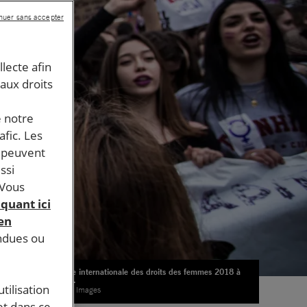
nuer sans accepter
llecte afin
 aux droits
e notre
afic. Les
s peuvent
ssi
 Vous
iquant ici
 en
endues ou
Journée internationale des droits des femmes 2018 à
Madrid.
tilisation
© Getty Images
et dans ce