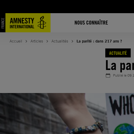
Aller
au
contenu
NOUS CONNAÎTRE
Accueil
Articles
Actualités
La parité : dans 217 ans ?
ACTUALITÉ
La pa
Publié le
09.