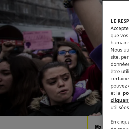
LE RES
Accepter
que vos 
humains
Nous ut
site, pe
données
être uti
certaine
pouvez e
et la
po
cliquant
utilisée
En cliqu
Mal payées, di
de ces 