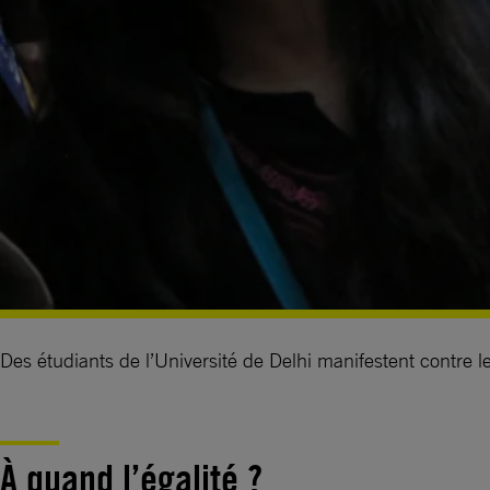
Des étudiants de l’Université de Delhi manifestent contre
À quand l’égalité ?