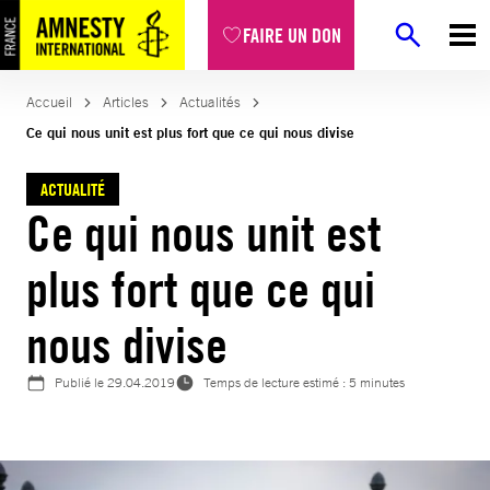
Aller
FAIRE UN DON
au
contenu
Accueil
Articles
Actualités
Ce qui nous unit est plus fort que ce qui nous divise
ACTUALITÉ
Ce qui nous unit est
plus fort que ce qui
nous divise
Publié le
29.04.2019
Temps de lecture estimé : 5 minutes