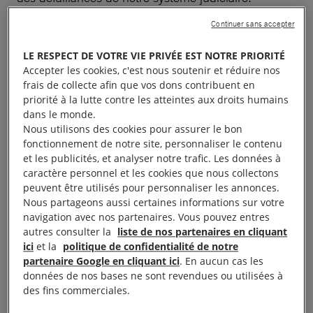
Continuer sans accepter
? Du 29 juin au 21 juillet, à 18h30 (relâche les 4,
11, 18 juillet)
LE RESPECT DE VOTRE VIE PRIVÉE EST NOTRE PRIORITÉ
Accepter les cookies, c'est nous soutenir et réduire nos
frais de collecte afin que vos dons contribuent en
? Théâtre la Luna
priorité à la lutte contre les atteintes aux droits humains
dans le monde.
Pour plus d’informations
Nous utilisons des cookies pour assurer le bon
fonctionnement de notre site, personnaliser le contenu
et les publicités, et analyser notre trafic. Les données à
–
caractère personnel et les cookies que nous collectons
peuvent être utilisés pour personnaliser les annonces.
« La France empire » de et
Nous partageons aussi certaines informations sur votre
navigation avec nos partenaires. Vous pouvez entres
avec Nicolas Lambert
autres consulter la
liste de nos partenaires en cliquant
ici
et la
politique de confidentialité de notre
De son enfance picarde au démantèlement de
partenaire Google en cliquant ici
. En aucun cas les
données de nos bases ne sont revendues ou utilisées à
l’Empire républicain, Nicolas Lambert propose dans
des fins commerciales.
sa nouvelle pièce de feuilleter quelques pages