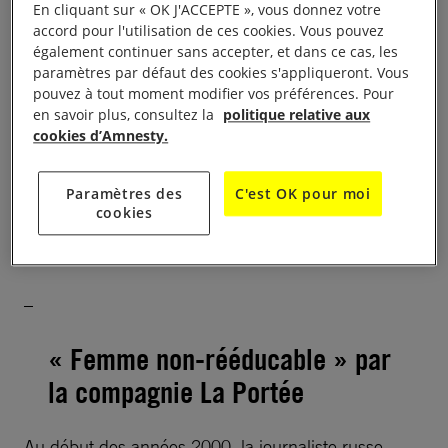
manquantes de notre histoire nationale. Des
En cliquant sur « OK J'ACCEPTE », vous donnez votre
accord pour l'utilisation de ces cookies. Vous pouvez
absences, des vides que nous portons peut-être
également continuer sans accepter, et dans ce cas, les
ensemble, comme d’encombrants secrets de
paramètres par défaut des cookies s'appliqueront. Vous
famille.
pouvez à tout moment modifier vos préférences. Pour
en savoir plus, consultez la
politique relative aux
cookies d’Amnesty.
? Du 2 au 21 juillet 2024, à 9h50
Paramètres des
C'est OK pour moi
? Théâtre Le 11-Avignon
cookies
Pour plus d’informations
–
« Femme non-rééducable » par
la compagnie La Portée
Au début des années 2000, la journaliste russe