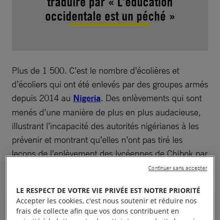
traduire par « L'éducation
occidentale est un péché »
Plus de 1 500. C’est le nombre d’écolières et
d’écoliers qui ont été enlevés par des groupes armés
depuis 2014 au
Nigeria
. Des enlèvements qui sont
menés d’une manière de plus en plus audacieuse,
illustrant l’incapacité des autorités nigérianes à les
prévenir et montrant qu’elles n’ont pas tiré les
leçons de l’enlèvement des lycéennes de Chibok par
Boko Haram0,* il y a huit ans.
Continuer sans accepter
LE RESPECT DE VOTRE VIE PRIVÉE EST NOTRE PRIORITÉ
Accepter les cookies, c'est nous soutenir et réduire nos
frais de collecte afin que vos dons contribuent en