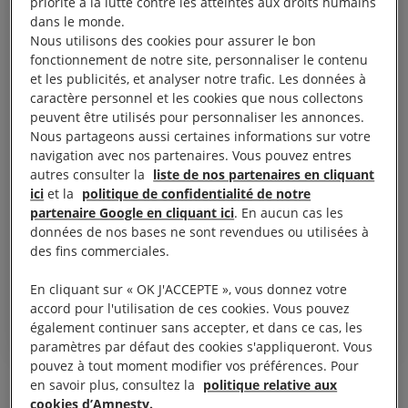
priorité à la lutte contre les atteintes aux droits humains
dans le monde.
Le Nigeria manque à son devoir
Nous utilisons des cookies pour assurer le bon
de protéger les enfants
fonctionnement de notre site, personnaliser le contenu
et les publicités, et analyser notre trafic. Les données à
vulnérables. En refusant de
caractère personnel et les cookies que nous collectons
réagir aux alertes d'attaques
peuvent être utilisés pour personnaliser les annonces.
imminentes contre des écoles
Nous partageons aussi certaines informations sur votre
navigation avec nos partenaires. Vous pouvez entres
dans le nord du pays, les
autres consulter la
liste de nos partenaires en cliquant
autorités nigérianes ne font pas
ici
et la
politique de confidentialité de notre
partenaire Google en cliquant ici
. En aucun cas les
barrage aux enlèvements de
données de nos bases ne sont revendues ou utilisées à
masse touchant des milliers
des fins commerciales.
d’élèves.
En cliquant sur « OK J'ACCEPTE », vous donnez votre
Osai Ojigho, directrice d’Amnesty International Nigeria
accord pour l'utilisation de ces cookies. Vous pouvez
également continuer sans accepter, et dans ce cas, les
paramètres par défaut des cookies s'appliqueront. Vous
pouvez à tout moment modifier vos préférences. Pour
en savoir plus, consultez la
politique relative aux
Les autorités se montrent très réticentes à, d’une
cookies d’Amnesty.