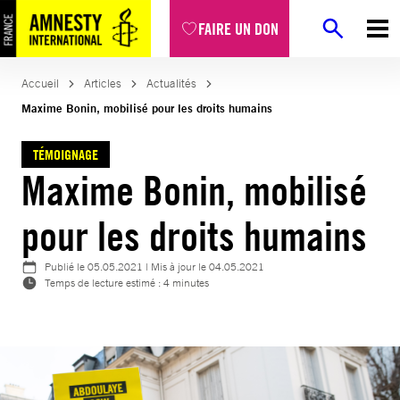
Aller
FAIRE UN DON
au
contenu
Accueil
Articles
Actualités
Maxime Bonin, mobilisé pour les droits humains
TÉMOIGNAGE
Maxime Bonin, mobilisé
pour les droits humains
Publié le
05.05.2021
| Mis à jour le
04.05.2021
Temps de lecture estimé : 4 minutes